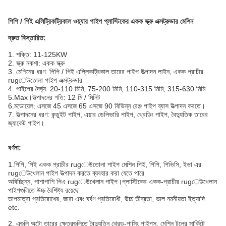
পিপি / পিই এলিট্রিকট্রিকাল ওয়্যার পাইপ প্লাস্টিকের একক স্ক্রু এক্সট্রুডার মেশিন
দ্রুত বিস্তারিত
:
1. শক্তি: 11-125KW
2. স্ক্রু নকশা: একক স্ক্রু
3. মেশিনের ধরণ: পিপি / পিই এল্লিকট্রিকাল তারের পাইপ উত্পাদন লাইন, একক প্রাচীর
rugেউতোলা পাইপ এক্সট্রুডার
4. পাইপের দৈর্ঘ্য: 20-110 মিমি, 75-200 মিমি, 110-315 মিমি, 315-630 মিমি
5.Max।উত্পাদনের গতি: 12 মি / মিনিট
6.মডোয়েল: এসজে 45 এসজে 65 এসজে 90 বিভিন্ন রেঞ্জ পাইপ ব্যাস উত্পাদন করতে।
7. উত্পাদনের ধরণ: কন্ডুইট পাইপ, এয়ার ডেলিভারি পাইপ, থ্রেডিং পাইপ, বৈদ্যুতিক তারের
জ্যাকেট পাইপ।
বর্ণনা:
1.পিপি, পিই একক প্রাচীর rugেউতোলা পাইপ মেশিন পিই, পিপি, পিভিসি, ইভা এর
rugেউখেলান পাইপ উত্পাদন করতে ব্যবহার করা যেতে পারে
অবিচ্ছিন্ন, পাশাপাশি পিএ rugেউখেলান পাইপ।প্লাস্টিকের একক-প্রাচীর rugেউখেলান
পাইপগুলিতে উচ্চ বৈশিষ্ট্য রয়েছে
তাপমাত্রা প্রতিরোধের, জারা এবং ঘর্ষণ প্রতিরোধী, উচ্চ তীব্রতা, ভাল নমনীয়তা ইত্যাদি
etc.
2. এগুলি অটো তারের ক্ষেত্রগুলিতে বৈদ্যুতিন থ্রেড-পাসিং পাইপস, মেশিন টুলের সার্কিটে