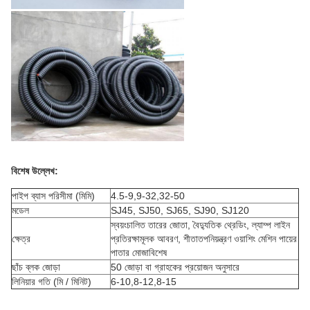
বিশেষ উল্লেখ:
পাইপ ব্যাস পরিসীমা (মিমি)
4.5-9,9-32,32-50
মডেল
SJ45, SJ50, SJ65, SJ90, SJ120
স্বয়ংচালিত তারের জোতা, বৈদ্যুতিক থ্রেডিং, ল্যাম্প লাইন
ক্ষেত্র
প্রতিরক্ষামূলক আবরণ, শীতাতপনিয়ন্ত্রণ ওয়াশিং মেশিন পায়ের
পাতার মোজাবিশেষ
ছাঁচ ব্লক জোড়া
50 জোড়া বা গ্রাহকের প্রয়োজন অনুসারে
লিনিয়ার গতি (মি / মিনিট)
6-10,8-12,8-15