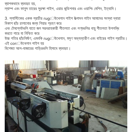
ব্যাপকভাবে ব্যবহৃত হয়,
ল্যাম্প এবং ফানুস তারের সুরক্ষা পাইপ, এয়ার কন্ডিশনার এবং ওয়াশিং মেশিন, ইত্যাদি।
3. প্লাস্টিকের একক প্রাচীর rugেউখেলান পাইপ উত্পাদন লাইন আমাদের সংস্থা দ্বারা
বিকাশ ছাঁচ চালানোর জন্য গিয়ার গ্রহণ করে
এবং টেমপ্লেটগুলি যাতে জল সরবরাহকারী শীতলতা এবং পণ্যগুলির বায়ু শীতলতা উপলব্ধি
করতে পারে যা নিশ্চিত করে
উচ্চ গতির ছাঁচনির্মাণ, এমনকি rugেউখেলান, মসৃণ অভ্যন্তরীণ এবং বাইরের পাইপ প্রাচীর।
এই corেউখেলান পাইপ হয়
বিশেষত আপ-বাজারের গাড়িরগুলি হিসাবে ব্যবহৃত।