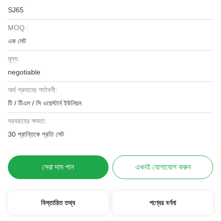
SJ65
MOQ.:
এক সেট
মূল্য:
negotiable
অর্থ প্রদানের শর্তাবলী:
টি / টিএল / সি ওয়েস্টার্ন ইউনিয়ন
সরবরাহের ক্ষমতা:
30 প্রান্তিকে প্রতি সেট
সেরা দাম পান
এখনই যোগাযোগ করুন
বিস্তারিত তথ্য
পণ্যের বর্ণনা