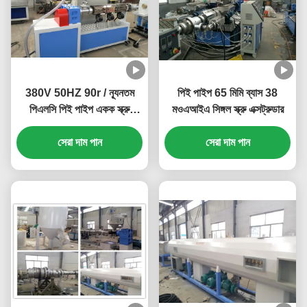
380V 50HZ 90r / ন্যূনতম
পিই পাইপ 65 মিমি ব্যাস 38
পিএলসি পিই পাইপ একক স্ক্রু
মওএআইএ সিঙ্গল স্ক্রু এক্সট্রুডার
এক্সট্রুডার
সেরা দাম পান
সেরা দাম পান