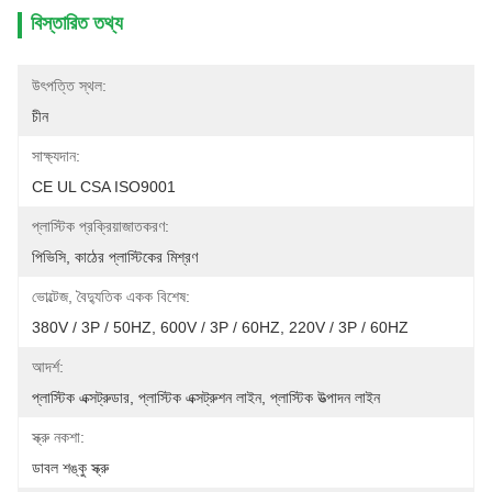
বিস্তারিত তথ্য
উৎপত্তি স্থল:
চীন
সাক্ষ্যদান:
CE UL CSA ISO9001
প্লাস্টিক প্রক্রিয়াজাতকরণ:
পিভিসি, কাঠের প্লাস্টিকের মিশ্রণ
ভোল্টেজ, বৈদ্যুতিক একক বিশেষ:
380V / 3P / 50HZ, 600V / 3P / 60HZ, 220V / 3P / 60HZ
আদর্শ:
প্লাস্টিক এক্সট্রুডার, প্লাস্টিক এক্সট্রুশন লাইন, প্লাস্টিক উত্পাদন লাইন
স্ক্রু নকশা:
ডাবল শঙ্কু স্ক্রু