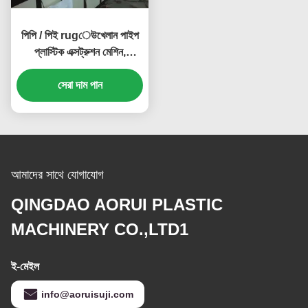
পিপি / পিই rugেউখেলান পাইপ
প্লাস্টিক এক্সট্রুশন মেশিন,
rugেউখেলান পাইপ প্লাস্টিক
সেরা দাম পান
এক্সট্রুডার
আমাদের সাথে যোগাযোগ
QINGDAO AORUI PLASTIC
MACHINERY CO.,LTD1
ই-মেইল
info@aoruisuji.com