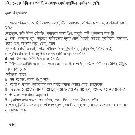
এইচ 5-30 মিমি কাঠ প্লাস্টিক ফোমড বোর্ড প্লাস্টিক এক্সট্রুশন মেশিন
দ্রুত বিস্তারিত:
1. ক্ষেত্র: বিজ্ঞাপন বোর্ড, ডিসপ্লে বোর্ড, ট্রেন ক্যারেজ, বাণিজ্যিক শেল্ফ, ক্যাবিনেট বোর্ড,
বিল্ডিং
টেমপ্লেট, কম্পিউটার লেটারিং, স্থাপত্য সজ্জা শিল্প, যাত্রী গাড়ী গৃহসজ্জার সামগ্রী
2. পণ্য: আসবাবপত্র, সমুদ্রের স্যাঁতসেঁতে প্রুফ বোর্ড, টয়লেট স্নানের ক্যাবিনেট, স্ট্রাইক,
চেয়ার রেল, আসবাবপত্র, ডেক, ফটো
অ্যালবাম বোর্ড, তক্তা, কোল্ড স্টোরেজ বোর্ড, ট্র্যাশ বক্স, হ্যান্ড্রাইল, সিলিং বোর্ড,
৩. প্রক্রিয়ার ধরণ: ডাব্লুপিসি ফোমড বোর্ড এক্সট্রুশন মেশিন
4. কাটা উপাদান: পিভিসি সঙ্গে কাঠের গুঁড়া
5. টাইপ: ডাব্লুপিসি আসবাবের ফেনা বোর্ড প্লাস্টিক মেশিন, কাঠ প্লাস্টিকের যৌগিক উইন্ডো
এবং দরজা বোর্ড
এক্সট্রুশন লাইন
6. স্ক্রু প্রকার: ডাবল শঙ্কু স্ক্রু।
7. প্রয়োগ: কাঠের প্লাস্টিকের কম্পোজিট ক্রাস্ট ফোমড বোর্ড এক্সট্রুডার
8. ভোল্টেজ: 380V / 3P / 50HZ, 600V / 3P / 60HZ, 220V / 3P / 60HZ,
বা গ্রাহকের প্রয়োজন অনুসারে।
9. অ্যাপ্লিকেশন অঞ্চল: প্যাকেজিং, সজ্জা, নির্মাণ, রসদ, উদ্যান, পৌর
প্রশাসন, ট্র্যাফিক, খেলাধুলা, পরিবেশ সুরক্ষা, সামরিক, গৃহসজ্জা, বাচ্চাদের খেলনা, বাথরুম বা
রান্নাঘরের তাক
বর্ণনা: