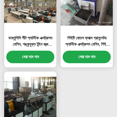
ডাব্লুপিসি শীট প্লাস্টিক এক্সট্রুশন
পিইটি বোতল ফ্লাক্স গ্রানুলেটর
মেশিন, শঙ্কুযুক্ত টুইন স্ক্রু
প্লাস্টিক এক্সট্রুশন মেশিন, পিইটি
এক্সট্রুডার
রিসাইকেল ফিল্ম পেললেট এক্সট্রুডার
সেরা দাম পান
সেরা দাম পান