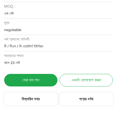
MOQ.:
এক সেট
মূল্য:
negotiable
অর্থ প্রদানের শর্তাবলী:
টি / টিএল / সি ওয়েস্টার্ন ইউনিয়ন
সরবরাহের ক্ষমতা:
মাসে 10 সেট
সেরা দাম পান
এখনই যোগাযোগ করুন
বিস্তারিত তথ্য
পণ্যের বর্ণনা