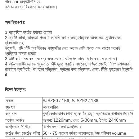
পারে canডব্লিউপিসি হয়
বর্তমান এবং ভবিষ্যতের জন্য আবদ্ধ।
অ্যাপ্লিকেশন:
1 প্রাকৃতিক কাঠের দুর্দান্ত চেহারা
2 অ্যান্টি-জারা, আর্দ্রতা-প্রমাণ, বিরোধী মথ-খাওয়া, মাত্রিক-অবিচলিত, ক্র্যাকিংয়ের
সুবিধাগুলি সহ,
ইত্যাদি, এটি খাঁটি প্লাস্টিকের পণ্যগুলির চেয়ে অনেক বেশি শক্ত এবং কাঠের মতোই
প্রক্রিয়া-ক্ষমতা রয়েছে।
3 এটি কাটা, রঙ করা, আবদ্ধ এবং নখ বা বোল্টগুলির সাথে স্থির করা যেতে পারে।
4 কাঠ-প্লাস্টিকের ফোমযুক্ত বোর্ডটি মূলত প্রাচীর প্যানেল, সজ্জিত প্লেট, নির্মাণ ফর্মওয়ার্ক,
রান্নাঘর ক্যাবিনেট, কাপড়ের মন্ত্রিসভা, স্নানের কক্ষ মন্ত্রিসভা, বেড়া, সিঁড়ি হ্যান্ড্রেল ইত্যাদি
il
বিশেষ উল্লেখ:
মডেল
SJSZ80 / 156, SJSZ92 / 188
ব্যবহার
আলংকারিক,
কাঁচামাল
পুনর্ব্যবহারযোগ্য পিভিসি, কাঠের গুঁড়া, অ্যাডিটিভ উপাদান ইত্যাদি
পণ্যের আকার
প্রস্থ: 1220mm, বেধ: 5-30mm, দৈর্ঘ্য: 2440mm
এক্সট্রুডার বৈশিষ্ট্য
বিশেষ নকশা করা এক্সট্রুডার
কাঠের গুঁড়া (কাঠের আঁশ)
50 ~ 75 শতাংশ পর্যন্ত সংযোজনের উচ্চ পরিমাণ volume