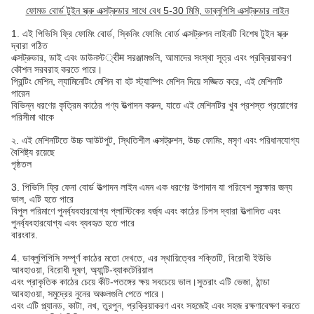
ফোমড বোর্ড টুইন স্ক্রু এক্সট্রুডার সাথে বেধ 5-30 মিমি, ডাব্লুপিসি এক্সট্রুডার লাইন
1. এই পিভিসি ফ্রি ফোমিং বোর্ড, স্কিনিং ফোমিং বোর্ড এক্সট্রুশন লাইনটি বিশেষ টুইন স্ক্রু
দ্বারা গঠিত
এক্সট্রুডার, ডাই এবং ডাউনস্ট्रीम সরঞ্জামগুলি, আমাদের সংস্থা সূত্র এবং প্রক্রিয়াকরণ
কৌশল সরবরাহ করতে পারে।
প্রিন্টিং মেশিন, ল্যামিনেটিং মেশিন বা হট স্ট্যাম্পিং মেশিন দিয়ে সজ্জিত করে, এই মেশিনটি
পারেন
বিভিন্ন ধরণের কৃত্রিম কাঠের পণ্য উত্পাদন করুন, যাতে এই মেশিনটির খুব প্রশস্ত প্রয়োগের
পরিসীমা থাকে
২. এই মেশিনটিতে উচ্চ আউটপুট, স্থিতিশীল এক্সট্রুশন, উচ্চ ফোমিং, মসৃণ এবং পরিধানযোগ্য
বৈশিষ্ট্য রয়েছে
পৃষ্ঠতল
3. পিভিসি ফ্রি ফেনা বোর্ড উত্পাদন লাইন এমন এক ধরণের উপাদান যা পরিবেশ সুরক্ষার জন্য
ভাল, এটি হতে পারে
বিপুল পরিমাণে পুনর্ব্যবহারযোগ্য প্লাস্টিকের বর্জ্য এবং কাঠের চিপস দ্বারা উত্পাদিত এবং
পুনর্ব্যবহারযোগ্য এবং ব্যবহৃত হতে পারে
বারংবার.
4. ডাব্লুপিপিসি সম্পূর্ণ কাঠের মতো দেখতে, এর স্থায়িত্বের শক্তিটি, বিরোধী ইউভি
আবহাওয়া, বিরোধী দূষণ, অ্যান্টি-ব্যাকটেরিয়াল
এবং প্রাকৃতিক কাঠের চেয়ে কীট-পতঙ্গের ক্ষয় সবচেয়ে ভাল।সুতরাং এটি ভেজা, ঠান্ডা
আবহাওয়া, সমুদ্রের নুনের অঞ্চলগুলি পেতে পারে।
এবং এটি প্ল্যানড, কাটা, নখ, তুরপুন, প্রক্রিয়াকরণ এবং সহজেই এবং সহজ রক্ষণাবেক্ষণ করতে