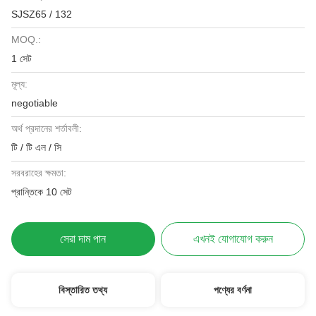
SJSZ65 / 132
MOQ.:
1 সেট
মূল্য:
negotiable
অর্থ প্রদানের শর্তাবলী:
টি / টি এল / সি
সরবরাহের ক্ষমতা:
প্রান্তিকে 10 সেট
সেরা দাম পান
এখনই যোগাযোগ করুন
বিস্তারিত তথ্য
পণ্যের বর্ণনা