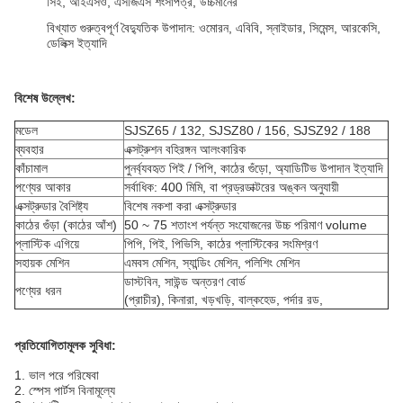
সিই, আইএসও, এসজিএস শংসাপত্র, উচ্চমানের
বিখ্যাত গুরুত্বপূর্ণ বৈদ্যুতিক উপাদান: ওমোরন, এবিবি, স্নাইডার, সিমেন্স, আরকেসি,
ডেলিক্স ইত্যাদি
বিশেষ উল্লেখ:
মডেল
SJSZ65 / 132, SJSZ80 / 156, SJSZ92 / 188
ব্যবহার
এক্সট্রুশন বহিরঙ্গন আলংকারিক
কাঁচামাল
পুনর্ব্যবহৃত পিই / পিপি, কাঠের গুঁড়ো, অ্যাডিটিভ উপাদান ইত্যাদি
পণ্যের আকার
সর্বাধিক: 400 মিমি, বা প্রড্রডাক্টরের অঙ্কন অনুযায়ী
এক্সট্রুডার বৈশিষ্ট্য
বিশেষ নকশা করা এক্সট্রুডার
কাঠের গুঁড়া (কাঠের আঁশ)
50 ~ 75 শতাংশ পর্যন্ত সংযোজনের উচ্চ পরিমাণ volume
প্লাস্টিক এগিয়ে
পিপি, পিই, পিভিসি, কাঠের প্লাস্টিকের সংমিশ্রণ
সহায়ক মেশিন
এমবস মেশিন, স্যান্ডিং মেশিন, পলিশিং মেশিন
ডাস্টবিন, সাউন্ড অন্তরণ বোর্ড
পণ্যের ধরন
(প্রাচীর), কিনারা, খড়খড়ি, বাল্কহেড, পর্দার রড,
প্রতিযোগিতামূলক সুবিধা:
1. ভাল পরে পরিষেবা
2. স্পেস পার্টস বিনামূল্যে