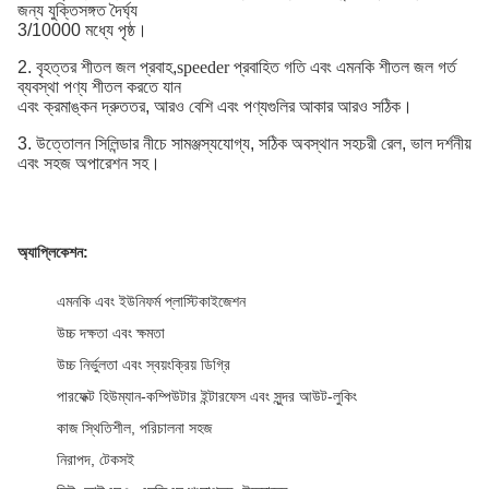
জন্য যুক্তিসঙ্গত দৈর্ঘ্য
3/10000 মধ্যে পৃষ্ঠ।
2. বৃহত্তর শীতল জল প্রবাহ,
speeder
প্রবাহিত গতি এবং এমনকি শীতল জল গর্ত
ব্যবস্থা পণ্য শীতল করতে যান
এবং ক্রমাঙ্কন দ্রুততর, আরও বেশি এবং পণ্যগুলির আকার আরও সঠিক।
3. উত্তোলন সিলিন্ডার নীচে সামঞ্জস্যযোগ্য, সঠিক অবস্থান সহচরী রেল, ভাল দর্শনীয়
এবং সহজ অপারেশন সহ।
অ্যাপ্লিকেশন:
এমনকি এবং ইউনিফর্ম প্লাস্টিকাইজেশন
উচ্চ দক্ষতা এবং ক্ষমতা
উচ্চ নির্ভুলতা এবং স্বয়ংক্রিয় ডিগ্রি
পারফেক্ট হিউম্যান-কম্পিউটার ইন্টারফেস এবং সুন্দর আউট-লুকিং
কাজ স্থিতিশীল, পরিচালনা সহজ
নিরাপদ, টেকসই