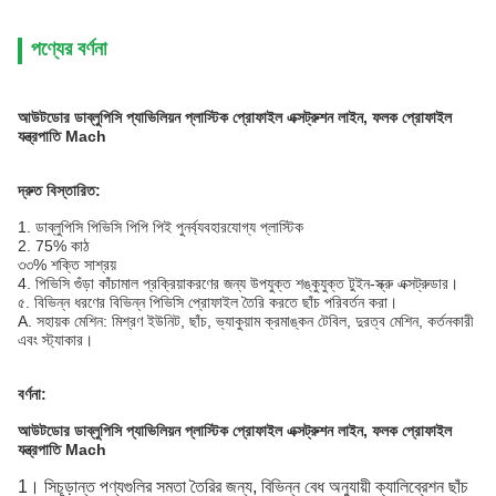
পণ্যের বর্ণনা
আউটডোর ডাব্লুপিসি প্যাভিলিয়ন প্লাস্টিক প্রোফাইল এক্সট্রুশন লাইন, ফলক প্রোফাইল
যন্ত্রপাতি Mach
দ্রুত বিস্তারিত:
1. ডাব্লুপিসি
পিভিসি পিপি পিই পুনর্ব্যবহারযোগ্য প্লাস্টিক
2. 75% কাঠ
৩৩% শক্তি সাশ্রয়
4. পিভিসি গুঁড়া কাঁচামাল প্রক্রিয়াকরণের জন্য উপযুক্ত শঙ্কুযুক্ত টুইন-স্ক্রু এক্সট্রুডার।
৫. বিভিন্ন ধরণের বিভিন্ন পিভিসি প্রোফাইল তৈরি করতে ছাঁচ পরিবর্তন করা।
A. সহায়ক মেশিন: মিশ্রণ ইউনিট, ছাঁচ, ভ্যাকুয়াম ক্রমাঙ্কন টেবিল, দুরত্ব মেশিন, কর্তনকারী
এবং স্ট্যাকার।
বর্ণনা:
আউটডোর ডাব্লুপিসি প্যাভিলিয়ন প্লাস্টিক প্রোফাইল এক্সট্রুশন লাইন, ফলক প্রোফাইল
যন্ত্রপাতি Mach
1।
সি
চূড়ান্ত পণ্যগুলির সমতা তৈরির জন্য, বিভিন্ন বেধ অনুযায়ী ক্যালিব্রেশন ছাঁচ