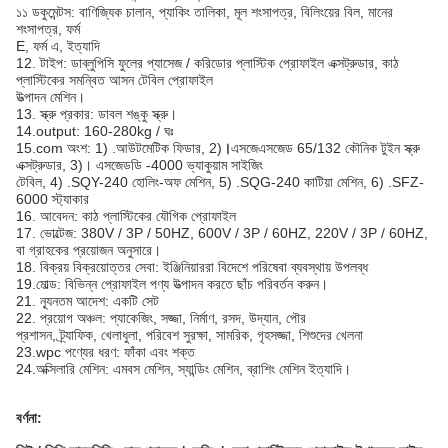
১১ ডকুমেন্টস: বাণিজ্যিক চালান, প্যাকিং তালিকা, মূল শংসাপত্র, বিলিংয়ের বিল, মানের
শংসাপত্র, ফর্ম
E, ফর্ম এ, ইত্যাদি
12. টাইপ: ডাব্লুপিসি ফুলের প্যাসেজ / করিডোর প্লাস্টিক প্রোফাইল এক্সট্রুডার, কাঠ
প্লাস্টিকের সমন্বিত আসন টেবিল প্রোফাইল
উত্পাদন মেশিন।
13. স্ক্রু প্রকার: ডাবল শঙ্কু স্ক্রু।
14.output: 160-280kg / ঘঃ
15.com অংশ: 1) .আউটমেটিক ফিডার, 2)
।
এসজেএসজেড 65/132 কৌনিক টুইন স্ক্রু
এক্সট্রুডার, 3)। এসজেডডি -4000 ভ্যাকুয়াম সাইজিং
টেবিল, 4) .SQY-240 হোলিং-অফ মেশিন, 5) .SQG-240 কাটিয়া মেশিন, 6) .SFZ-
6000 স্ট্যাকার
16. আবেদন: কাঠ প্লাস্টিকের যৌগিক প্রোফাইল
17. ভোল্টেজ: 380V / 3P / 50HZ, 600V / 3P / 60HZ, 220V / 3P / 60HZ,
বা গ্রাহকের প্রয়োজন অনুসারে।
18. বিক্রয় বিক্রয়োত্তর সেবা: ইঞ্জিনিয়াররা বিদেশে পরিষেবা ব্যবস্থায় উপলব্ধ
19.মোল্ড: বিভিন্ন প্রোফাইল পণ্য উত্পাদন করতে ছাঁচ পরিবর্তন করুন।
21. ন্যূনতম আদেশ: একটি সেট
22. প্রয়োগ অঞ্চল: প্যাকেজিং, সজ্জা, নির্মাণ, রসদ, উদ্যান, পৌর
প্রশাসন, ট্র্যাফিক, খেলাধুলা, পরিবেশ সুরক্ষা, সামরিক, গৃহসজ্জা, শিশুদের খেলনা
23.wpc পণ্যের ধরণ: ফাঁকা এবং শক্ত
24.অক্সিলারি মেশিন: এমবস মেশিন, স্যান্ডিং মেশিন, ব্রাশিং মেশিন ইত্যাদি।
বর্ণনা: