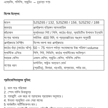
এম্বেসিং, পলিশিং, স্যান্ডিং → চূড়ান্ত পণ্য
বিশেষ উল্লেখ:
মডেল
SJSZ65 / 132, SJSZ80 / 156, SJSZ92 / 188
ব্যবহার
এক্সট্রুশন বহিরঙ্গন আলংকারিক
কাঁচামাল
পুনর্ব্যবহৃত পিই / পিপি, কাঠের গুঁড়ো, অ্যাডিটিভ উপাদান ইত্যাদি
পণ্যের আকার
সর্বাধিক: 400 মিমি, বা প্রড্রডাক্টরের অঙ্কন অনুযায়ী
এক্সট্রুডার বৈশিষ্ট্য
বিশেষ নকশা করা এক্সট্রুডার
কাঠের গুঁড়া (কাঠের আঁশ)
50 ~ 75 শতাংশ পর্যন্ত সংযোজনের উচ্চ পরিমাণ volume
প্লাস্টিক এগিয়ে
পিপি, পিই, পিভিসি, কাঠের প্লাস্টিকের সংমিশ্রণ
সহায়ক মেশিন
এমবস মেশিন, স্যান্ডিং মেশিন, পলিশিং মেশিন
ডাস্টবিন, সাউন্ড অন্তরণ বোর্ড
পণ্যের ধরন
(প্রাচীর), কিনারা, খড়খড়ি, বাল্কহেড, পর্দার রড,
প্রতিযোগিতামূলক সুবিধা:
1. ভাল পরে পরিষেবা
2. স্পেস পার্টস বিনামূল্যে
3. গ্যারান্টি: এক বছর বা গ্রাহকের প্রয়োজন অনুসারে।
4. উন্নত প্রযুক্তি এবং সেরা মানের
5 সার্বজনীন সার্টিফিকেশন মান।