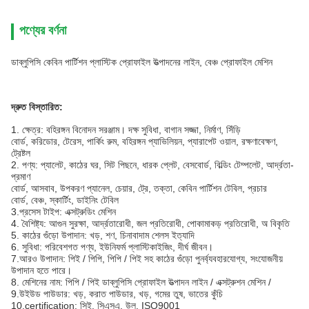
পণ্যের বর্ণনা
ডাব্লুপিসি কেবিন পার্টিশন প্লাস্টিক প্রোফাইল উত্পাদনের লাইন, বেঞ্চ প্রোফাইল মেশিন
দ্রুত বিস্তারিত:
1. ক্ষেত্র: বহিরঙ্গন বিনোদন সরঞ্জাম। দক্ষ সুবিধা, বাগান সজ্জা, নির্মাণ, সিঁড়ি
বোর্ড, করিডোর, টেরেস, পার্কিং রুম, বহিরঙ্গন প্যাভিলিয়ন, প্যারাপেট ওয়াল, রক্ষণাবেক্ষণ,
ট্রেষ্টল
2. পণ্য: প্যালেট, কাঠের ঘর, সিট পিছনে, ধারক প্লেট, বেসবোর্ড, বিল্ডিং টেম্পলেট, আর্দ্রতা-
প্রমাণ
বোর্ড, আসবাব, উপকরণ প্যানেল, চেয়ার, ট্রে, তক্তা, কেবিন পার্টিশন টেবিল, প্রচার
বোর্ড, বেঞ্চ, স্কার্টিং, ডাইনিং টেবিল
3.প্রসেস টাইপ: এক্সট্রুডিং মেশিন
4. বৈশিষ্ট্য: আগুন সুরক্ষা, আর্দ্রতারোধী, জল প্রতিরোধী, পোকামাকড় প্রতিরোধী, অ বিকৃতি
5. কাঠের গুঁড়ো উপাদান: খড়, শণ, চিনাবাদাম শেলস ইত্যাদি
6. সুবিধা: পরিবেশগত পণ্য, ইউনিফর্ম প্লাস্টিকাইজিং, দীর্ঘ জীবন।
7.আরও উপাদান: পিই / পিপি, পিপি / পিই সহ কাঠের গুঁড়ো পুনর্ব্যবহারযোগ্য, সংযোজনীয়
উপাদান হতে পারে।
8. মেশিনের নাম: পিপি / পিই ডাব্লুপিসি প্রোফাইল উত্পাদন লাইন / এক্সট্রুশন মেশিন /
9.উইউড পাউডার: খড়, করাত পাউডার, খড়, গমের তুষ, ভাতের কুঁচি
10.certification: সিই, সিএসএ, উল, ISO9001