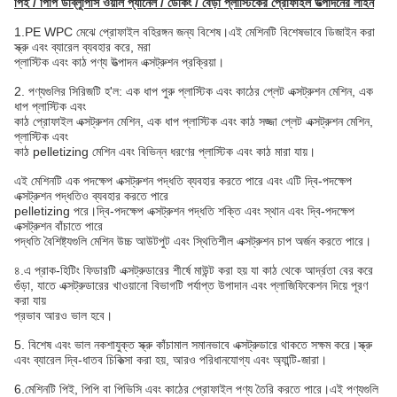
পিই / পিপি ডাব্লুপিসি ওয়াল প্যানেল / ডেকিং / বেড়া প্লাস্টিকের প্রোফাইল উত্পাদনের লাইন
1.PE WPC মেঝে প্রোফাইল বহিরঙ্গন জন্য বিশেষ।এই মেশিনটি বিশেষভাবে ডিজাইন করা
স্ক্রু এবং ব্যারেল ব্যবহার করে, মরা
প্লাস্টিক এবং কাঠ পণ্য উত্পাদন এক্সট্রুশন প্রক্রিয়া।
2. পণ্যগুলির সিরিজটি হ'ল: এক ধাপ পুরু প্লাস্টিক এবং কাঠের প্লেট এক্সট্রুশন মেশিন, এক
ধাপ প্লাস্টিক এবং
কাঠ প্রোফাইল এক্সট্রুশন মেশিন, এক ধাপ প্লাস্টিক এবং কাঠ সজ্জা প্লেট এক্সট্রুশন মেশিন,
প্লাস্টিক এবং
কাঠ pelletizing মেশিন এবং বিভিন্ন ধরণের প্লাস্টিক এবং কাঠ মারা যায়।
এই মেশিনটি এক পদক্ষেপ এক্সট্রুশন পদ্ধতি ব্যবহার করতে পারে এবং এটি দ্বি-পদক্ষেপ
এক্সট্রুশন পদ্ধতিও ব্যবহার করতে পারে
pelletizing পরে।দ্বি-পদক্ষেপ এক্সট্রুশন পদ্ধতি শক্তি এবং স্থান এবং দ্বি-পদক্ষেপ
এক্সট্রুশন বাঁচাতে পারে
পদ্ধতি বৈশিষ্ট্যগুলি মেশিন উচ্চ আউটপুট এবং স্থিতিশীল এক্সট্রুশন চাপ অর্জন করতে পারে।
৪.এ প্রাক-হিটিং ফিডারটি এক্সট্রুডারের শীর্ষে মাউন্ট করা হয় যা কাঠ থেকে আর্দ্রতা বের করে
গুঁড়া, যাতে এক্সট্রুডারের খাওয়ানো বিভাগটি পর্যাপ্ত উপাদান এবং প্লাজিফিকেশন দিয়ে পূরণ
করা যায়
প্রভাব আরও ভাল হবে।
5. বিশেষ এবং ভাল নকশাযুক্ত স্ক্রু কাঁচামাল সমানভাবে এক্সট্রুডারে থাকতে সক্ষম করে।স্ক্রু
এবং ব্যারেল দ্বি-ধাতব চিকিত্সা করা হয়, আরও পরিধানযোগ্য এবং অ্যান্টি-জারা।
6.মেশিনটি পিই, পিপি বা পিভিসি এবং কাঠের প্রোফাইল পণ্য তৈরি করতে পারে।এই পণ্যগুলি