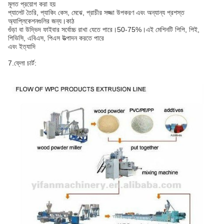
মূলত প্রয়োগ করা হয়
প্যালেট তৈরি, প্যাকিং কেস, মেঝে, প্রাচীর সজ্জা উপকরণ এবং অন্যান্য প্রশস্ত
অ্যাপ্লিকেশনগুলির জন্য।কাঠ
গুঁড়া বা উদ্ভিদ ফাইবার সর্বোচ্চ রাখা যেতে পারে।50-75%।এই মেশিনটি পিপি, পিই,
পিভিসি, এবিএস, পিএস উত্পাদন করতে পারে
এবং ইত্যাদি
7.ফ্লো চার্ট: