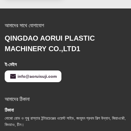
আমাদের সাথে যোগাযোগ
QINGDAO AORUI PLASTIC
MACHINERY CO.,LTD1
ই-মেইল
info@aoruisuji.com
আমাদের ঠিকানা
ঠিকানা
বোঝো রোড ও লুঝু রাস্তার ইন্টারচেঞ্জের ওয়েস্ট সাইড, জংঘ্যূন প্রথম শিল্প উদ্যান, জিয়াওঝৌ,
কিংডাও, চীন।