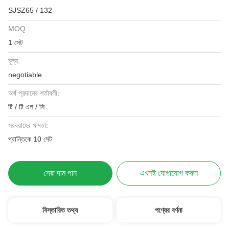
SJSZ65 / 132
MOQ.:
1 সেট
মূল্য:
negotiable
অর্থ প্রদানের শর্তাবলী:
টি / টি এল / সি
সরবরাহের ক্ষমতা:
প্রান্তিকে 10 সেট
সেরা দাম পান
এখনই যোগাযোগ করুন
বিস্তারিত তথ্য
পণ্যের বর্ণনা