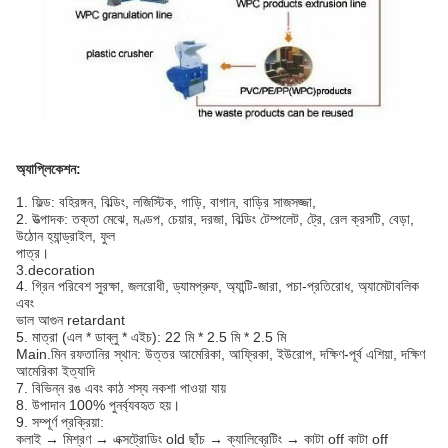
অ্যাপ্লিকেশন:
1. ফিল্ড: বহিরঙ্গন, বিল্ডিং, লজিস্টিক, গাড়ি, বাগান, বাড়ির সাজসজ্জা,
2. উত্পাদক: তক্তা মেঝে, মণ্ডপ, চেয়ার, দরজা, বিল্ডিং টেম্পলেট, ট্রে, রেল ক্রসটি, বেড়া,
উঠোন হ্যান্ড্রাইল, ফুল
পাত্র।
3.decoration
4. গ্রিন পরিবেশ সুরক্ষা, জলরোধী, ড্যামপ্রুফ, অ্যান্টি-জারা, পচা-প্রতিরোধ, অ্যামেটাবলিক
এবং
ভাল আগুন retardant
5. মাত্রা (এল * ডাব্লু * এইচ): 22 মি * 2.5 মি * 2.5 মি
Main.মিন রফতানির স্থান: উত্তর আমেরিকা, আফ্রিকা, ইউরোপ, দক্ষিণ-পূর্ব এশিয়া, দক্ষিণ
আমেরিকা ইত্যাদি
7. বিভিন্ন রঙ এবং কাঠ শস্য নকশা পাওয়া যায়
8. উপাদান 100% পুনর্ব্যবহৃত হয়।
9. সম্পূর্ণ প্রক্রিয়া:
কলাই → মিশ্রণ → এক্সট্রোডিং old ছাঁচ → ক্যালিব্রেটিং → কাটা off কাটা off