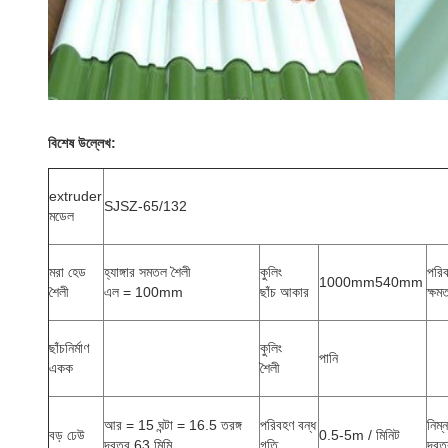
বিশেষ উল্লেখ:
extruder
SJSZ-65/132
মডেল
মরা হেড
হ্যাঙ্গার সমতল শৈলী
কুলিং
পরিব
1000mm540mm
শৈলী
এল = 100mm
ছাঁচ আকার
ক্ষম
ছাঁচনির্মাণ
কুলিং
পানি
একক
শৈলী
আর = 15 ঘন্টা = 16.5 তরঙ্গ
পরিবহণ বন্ধ
নিম্
বড় ঢেউ
0.5-5m / মিনিট
দূরত্ব 63 মিমি
গতি
দূরত