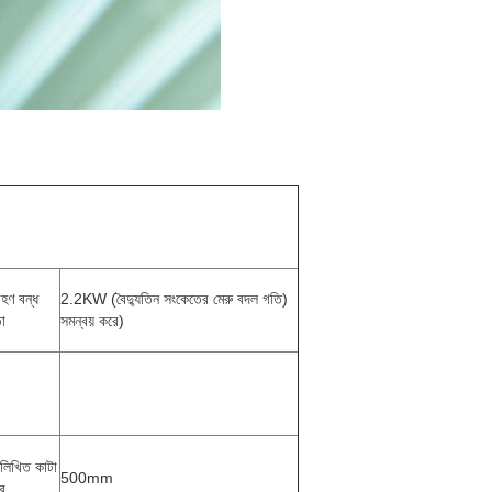
হণ বন্ধ
2.2KW (বৈদ্যুতিন সংকেতের মেরু বদল গতি)
তা
সমন্বয় করে)
নলিখিত কাটা
500mm
্ব