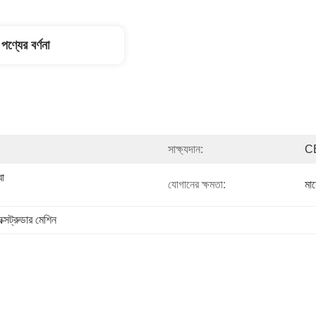
পণ্যের বর্ণনা
সাক্ষ্যদান:
C
া 
যোগানের ক্ষমতা:
মা
এক্সট্রুডার মেশিন