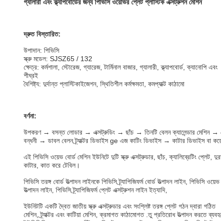
গ্যালারী এবং ক্ল্যাপবোর্ডের জন্য পিভিসি ওয়েভির প্লেট প্লাস্টিক এক্সট্রুশন মেশিন
দ্রুত বিস্তারিত:
উপাদান: পিভিসি
স্ক্রু মডেল: SJSZ65 / 132
ক্ষেত্র: কর্মশালা, স্টোরেজ, গ্যারেজ, টার্মিনাল বাজার, গ্যালারী, ক্ল্যাপবোর্ড, ক্যানোপি এবং
শীঘ্রই
বৈশিষ্ট্য: দুর্দান্ত প্লাস্টিকাইজেশন, স্থিতিশীল কর্মক্ষমতা, কমপ্যাক্ট কাঠামো
বর্ণনা:
উপকরণ → বসন্ত লোডার → এক্সট্রুডিং → ছাঁচ → তিনটি বেলন ক্যালেন্ডার মেশিন 
বন্ধনী → ডাবল বেলন ট্র্যাক্টর ডিভাইস ge এজ কাটিং ডিভাইস → কাটার ডিভাইস বা কয়ে
এই পিভিসি ওয়েভ বোর্ড মেশিন ইউনিটে দুটি স্ক্রু এক্সট্রুডার, ছাঁচ, ক্যালিব্রেটিং প্লেট, দু
কাটার, কাত করে টেবিল।
পিভিসি তরঙ্গ বোর্ড উত্পাদন লাইনকে পিভিসি ট্র্যাপিজিফর্ম বোর্ড উত্পাদন লাইন, পিভিসি ওয়ে
উত্পাদন লাইন, পিভিসি ট্র্যাপিজিফর্ম প্লেট এক্সট্রুশন লাইন ইত্যাদি,
ইউনিটটি একটি দ্বৈত জাতীয় স্ক্রু এক্সট্রুডার এবং সংশ্লিষ্ট তরঙ্গ প্লেট গঠন দ্বারা গঠিত
মেশিন, ট্র্যাক্টর এবং কাটিয়া মেশিন, ক্রমাগত কাঠামোগত .তু প্রতিরোধ উত্পাদন করতে ব্যব