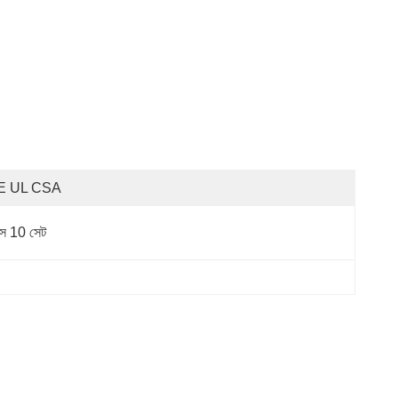
E UL CSA
সে 10 সেট