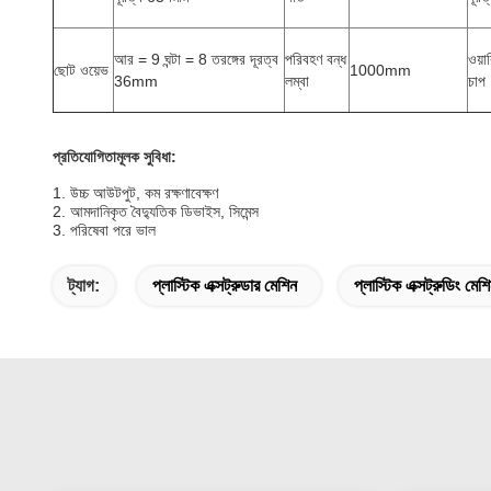
আর = 9 ঘন্টা = 8 তরঙ্গের দূরত্ব
পরিবহণ বন্ধ
ওয়ার
ছোট ওয়েভ
1000mm
36mm
লম্বা
চাপ
প্রতিযোগিতামূলক সুবিধা:
1. উচ্চ আউটপুট, কম রক্ষণাবেক্ষণ
2. আমদানিকৃত বৈদ্যুতিক ডিভাইস, সিমেন্স
3. পরিষেবা পরে ভাল
ট্যাগ:
প্লাস্টিক এক্সট্রুডার মেশিন
প্লাস্টিক এক্সট্রুডিং মেশ