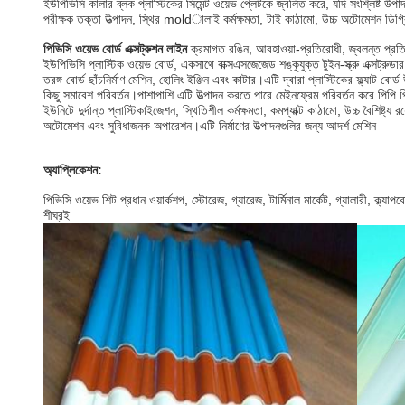
ইউপিভিসি কালার ব্লক প্লাস্টিকের সিমেন্ট ওয়েভ প্লেটকে জ্বলিত করে, যদি সংশ্লিষ্ট উ
পরীক্ষক তক্তা উত্পাদন, স্থির moldালাই কর্মক্ষমতা, টাই কাঠামো, উচ্চ অটোমেশন ডিগ
পিভিসি ওয়েভ বোর্ড এক্সট্রুশন লাইন
ক্রমাগত রঙিন, আবহাওয়া-প্রতিরোধী, জ্বলন্ত প্রতি
ইউপিভিসি প্লাস্টিক ওয়েভ বোর্ড, একসাথে বাক্সএসজেজেড শঙ্কুযুক্ত টুইন-স্ক্রু এক্সট্রুডার 
তরঙ্গ বোর্ড ছাঁচনির্মাণ মেশিন, হোলিং ইঞ্জিন এবং কাটার।এটি দ্বারা প্লাস্টিকের ফ্ল্যাট বোর্
কিছু সমাবেশ পরিবর্তন।পাশাপাশি এটি উত্পাদন করতে পারে
মেইনফ্রেম পরিবর্তন করে পিপি 
ইউনিটে দুর্দান্ত প্লাস্টিকাইজেশন, স্থিতিশীল কর্মক্ষমতা, কমপ্যাক্ট কাঠামো, উচ্চ বৈশিষ্ট্য রয
অটোমেশন এবং সুবিধাজনক অপারেশন।এটি নির্মাণের উত্পাদনগুলির জন্য আদর্শ মেশিন
অ্যাপ্লিকেশন:
পিভিসি ওয়েভ শিট প্রধান ওয়ার্কশপ, স্টোরেজ, গ্যারেজ, টার্মিনাল মার্কেট, গ্যালারী, ক্ল্যাপ
শীঘ্রই