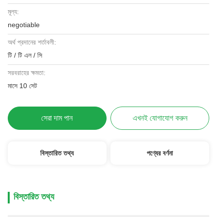
মূল্য:
negotiable
অর্থ প্রদানের শর্তাবলী:
টি / টি এল / সি
সরবরাহের ক্ষমতা:
মাসে 10 সেট
সেরা দাম পান
এখনই যোগাযোগ করুন
বিস্তারিত তথ্য
পণ্যের বর্ণনা
বিস্তারিত তথ্য