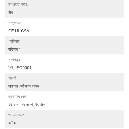
উৎপত্তি স্থল:
চীন
সাক্ষ্যদান:
CE UL CSA
প্রক্রিয়া:
বহিষ্করণ
সনদপত্র:
সিই, ISO9001
আদর্শ:
দানাদার এক্সট্রুশন লাইন
রফতানির দেশ:
ইউরোপ, আমেরিকা, ইত্যাদি
পণ্যের ধরন:
কণিকা