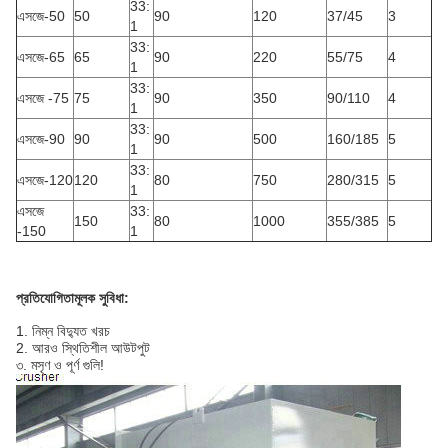
33:
এসজে-50
50
90
120
37/45
3
1
33:
এসজে-65
65
90
220
55/75
4
1
33:
এসজে -75
75
90
350
90/110
4
1
33:
এসজে-90
90
90
500
160/185
5
1
33:
এসজে-120
120
80
750
280/315
5
1
এসজে
33:
150
80
1000
355/385
5
-150
1
প্রতিযোগিতামূলক সুবিধা:
1. নিম্ন বিদ্যুত খরচ
2. আরও স্থিতিশীল আউটপুট
৩. মসৃণ ও পূর্ণ গুলি!