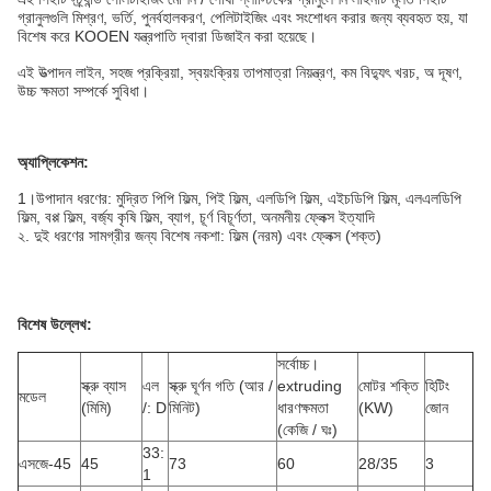
গ্রানুলগুলি মিশ্রণ, ভর্তি, পুনর্বহালকরণ, পেলিটাইজিং এবং সংশোধন করার জন্য ব্যবহৃত হয়, যা
বিশেষ করে KOOEN যন্ত্রপাতি দ্বারা ডিজাইন করা হয়েছে।
এই উত্পাদন লাইন, সহজ প্রক্রিয়া, স্বয়ংক্রিয় তাপমাত্রা নিয়ন্ত্রণ, কম বিদ্যুৎ খরচ, অ দূষণ,
উচ্চ ক্ষমতা সম্পর্কে সুবিধা।
অ্যাপ্লিকেশন:
1
।উপাদান ধরণের
: মুদ্রিত পিপি ফিল্ম, পিই ফিল্ম, এলডিপি ফিল্ম, এইচডিপি ফিল্ম, এলএলডিপি
ফিল্ম, বপ্প ফিল্ম, বর্জ্য কৃষি ফিল্ম, ব্যাগ, চূর্ণ বিচূর্ণতা, অনমনীয় ফ্লেক্স ইত্যাদি
২. দুই ধরণের সামগ্রীর জন্য বিশেষ নকশা: ফিল্ম (নরম) এবং ফ্লেক্স (শক্ত)
বিশেষ উল্লেখ:
সর্বোচ্চ।
স্ক্রু ব্যাস
এল
স্ক্রু ঘূর্ণন গতি (আর /
extruding
মোটর শক্তি
হিটিং
মডেল
(মিমি)
/: D
মিনিট)
ধারণক্ষমতা
(KW)
জোন
(কেজি / ঘঃ)
33:
এসজে-45
45
73
60
28/35
3
1