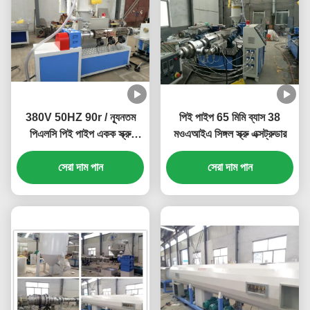
380V 50HZ 90r / ন্যূনতম
পিই পাইপ 65 মিমি ব্যাস 38
পিএলসি পিই পাইপ একক স্ক্রু
মওএআইএ সিঙ্গল স্ক্রু এক্সট্রুডার
এক্সট্রুডার
সেরা দাম পান
সেরা দাম পান