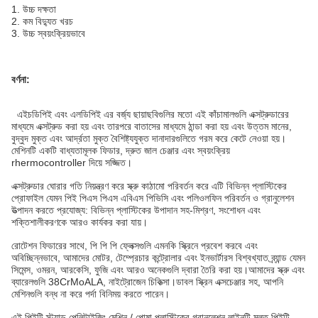
1. উচ্চ দক্ষতা
2. কম বিদ্যুত খরচ
3. উচ্চ স্বয়ংক্রিয়ভাবে
বর্ণনা:
এইচডিপিই এবং এলডিপিই এর বর্জ্য ছায়াছবিগুলির মতো এই কাঁচামালগুলি এক্সট্রুডারের
মাধ্যমে এক্সট্রুড করা হয় এবং তারপরে বাতাসের মাধ্যমে ঠান্ডা করা হয় এবং উত্তম মানের,
বুদ্বুদ মুক্ত এবং আর্দ্রতা মুক্ত বৈশিষ্ট্যযুক্ত দানাদারগুলিতে গরম করে কেটে নেওয়া হয়।
মেশিনটি একটি বাধ্যতামূলক ফিডার, দ্রুত জাল চেঞ্জার এবং স্বয়ংক্রিয়
rhermocontroller দিয়ে সজ্জিত।
এক্সট্রুডার ঘোরার গতি নিয়ন্ত্রণ করে স্ক্রু কাঠামো পরিবর্তন করে এটি বিভিন্ন প্লাস্টিকের
প্রোফাইল যেমন পিই পিএস পিএস এবিএস পিভিসি এবং পলিওলফিন পরিবর্তন ও গ্রানুলেশন
উত্পাদন করতে প্রযোজ্য: বিভিন্ন প্লাস্টিকের উপাদান সহ-মিশ্রণ, সংশোধন এবং
শক্তিশালীকরণকে আরও কার্যকর করা যায়।
রোটেশন ফিডারের সাথে, পি পি পি ফ্লেক্সগুলি এমনকি স্ক্রিনে প্রবেশ করবে এবং
অবিচ্ছিন্নভাবে, আমাদের মোটর, টেম্প্রেচার কন্ট্রোলার এবং ইনভার্টারস বিশ্বখ্যাত ব্র্যান্ড যেমন
সিমেন্স, ওমরন, আরকেসি, ফুজি এবং আরও অনেকগুলি দ্বারা তৈরি করা হয়।আমাদের স্ক্রু এবং
ব্যারেলগুলি 38CrMoALA, নাইট্রোজেন চিকিত্সা।ডাবল স্ক্রিন এক্সচেঞ্জার সহ, আপনি
মেশিনগুলি বন্ধ না করে পর্দা বিনিময় করতে পারেন।
এই পিইটি স্ট্র্যান্ড পেলিটাইজিং মেশিন / পোষা প্লাস্টিকের গ্রানুলেশন লাইনটি মূলত পিইটি