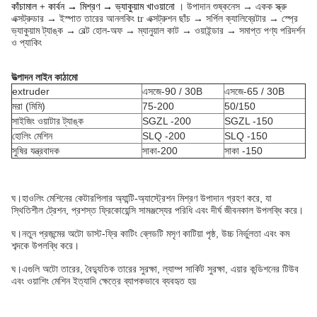
কাঁচামাল + কার্বন → মিশ্রণ → ভ্যাকুয়াম খাওয়ানো
। উপাদান
শুষ্ক
নেস
→ একক স্ক্রু
এক্সট্রুডার → ইস্পাত তারের আনলকিং tr এক্সট্রুশন ছাঁচ → সর্পিল ক্যালিব্রেটার → স্প্রে
ভ্যাকুয়াম ট্যাঙ্ক → বেল্ট হোল-অফ → ম্যানুয়াল কাট → ওয়াইন্ডার → সমাপ্ত পণ্য পরিদর্শন
ও প্যাকিং
উত্পাদন লাইন কাঠামো
extruder
এসজে-90 / 30B
এসজে-65 / 30B
মরা (মিমি)
75-200
50/150
সাইজিং ওয়াটার ট্যাঙ্ক
SGZL -200
SGZL -150
হোলিং মেশিন
SLQ -200
SLQ -150
সুষির যন্ত্রবাদক
সাকা-200
সাকা -150
ঘ।হাওলিং মেশিনের কেটারপিলার অ্যান্টি-অ্যাস্ট্রেশন মিশ্রণ উপাদান গ্রহণ করে, যা
স্থিতিশীল ট্রেশন, প্রশস্ত ফ্রিকোয়েন্সি সামঞ্জস্যের পরিধি এবং দীর্ঘ জীবনকাল উপলব্ধি করে।
ঘ।নতুন প্রজন্মের অটো ডাস্ট-ফ্রি কাটিং ব্লেডটি মসৃণ কাটিয়া পৃষ্ঠ, উচ্চ নির্ভুলতা এবং কম
শব্দকে উপলব্ধি করে।
ঘ।এগুলি অটো তারের, বৈদ্যুতিক তারের সুরক্ষা, ল্যাম্প সার্কিট সুরক্ষা, এয়ার কন্ডিশনের টিউব
এবং ওয়াশিং মেশিন ইত্যাদি ক্ষেত্রে ব্যাপকভাবে ব্যবহৃত হয়