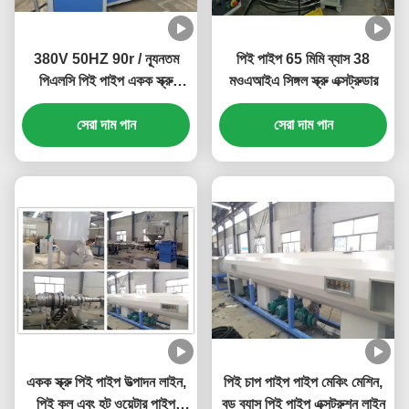
380V 50HZ 90r / ন্যূনতম
পিই পাইপ 65 মিমি ব্যাস 38
পিএলসি পিই পাইপ একক স্ক্রু
মওএআইএ সিঙ্গল স্ক্রু এক্সট্রুডার
এক্সট্রুডার
সেরা দাম পান
সেরা দাম পান
একক স্ক্রু পিই পাইপ উত্পাদন লাইন,
পিই চাপ পাইপ পাইপ মেকিং মেশিন,
পিই কুল এবং হট ওয়েটার পাইপ
বড় ব্যাস পিই পাইপ এক্সট্রুশন লাইন