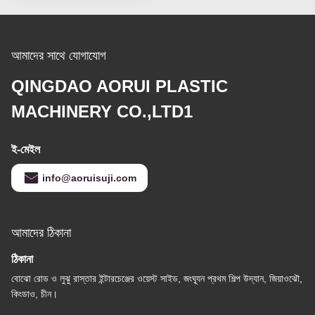
আমাদের সাথে যোগাযোগ
QINGDAO AORUI PLASTIC
MACHINERY CO.,LTD1
ই-মেইল
info@aoruisuji.com
আমাদের ঠিকানা
ঠিকানা
বোঝো রোড ও লুঝু রাস্তার ইন্টারচেঞ্জের ওয়েস্ট সাইড, জংঘ্যূন প্রথম শিল্প উদ্যান, জিয়াওঝৌ,
কিংডাও, চীন।