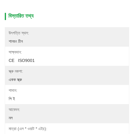
বিস্তারিত তথ্য
উৎপত্তি স্থল:
শানডং চীন
সাক্ষ্যদান:
CE   ISO9001
স্ক্রু নকশা:
একক স্ক্রু
পাদান:
পি ই
আবেদন:
নল
মাত্রা (এল * ওয়াট * এইচ):