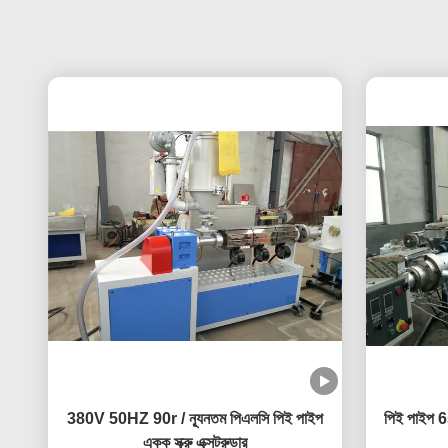
380V 50HZ 90r / ন্যূনতম পিএলসি পিই পাইপ
পিই পাইপ 65
একক স্ক্রু এক্সট্রুডার