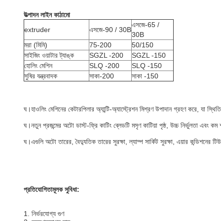
উত্পাদন লাইন কাঠামো
এসজে-65 /
extruder
এসজে-90 / 30B
30B
মরা (মিমি)
75-200
50/150
সাইজিং ওয়াটার ট্যাঙ্ক
SGZL -200
SGZL -150
হোলিং মেশিন
SLQ -200
SLQ -150
সুষির যন্ত্রবাদক
সাকা-200
সাকা -150
ঘ।হাওলিং মেশিনের কেটারপিলার অ্যান্টি-অ্যাস্ট্রেশন মিশ্রণ উপাদান গ্রহণ করে, যা স্থিতি
ঘ।নতুন প্রজন্মের অটো ডাস্ট-ফ্রি কাটিং ব্লেডটি মসৃণ কাটিয়া পৃষ্ঠ, উচ্চ নির্ভুলতা এবং ক
ঘ।এগুলি অটো তারের, বৈদ্যুতিক তারের সুরক্ষা, ল্যাম্প সার্কিট সুরক্ষা, এয়ার কন্ডিশনের টি
প্রতিযোগিতামূলক সুবিধা:
1. নির্ভরযোগ্য গুণ