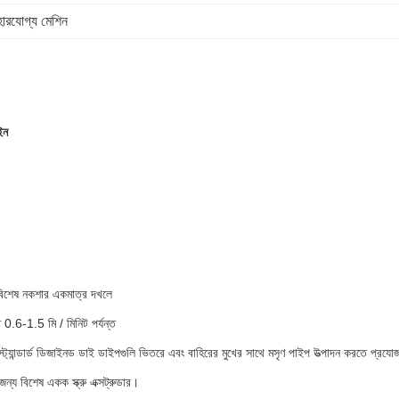
যবহারযোগ্য মেশিন
ইন
র বিশেষ নকশার একমাত্র দখলে
0.6-1.5 মি / মিনিট পর্যন্ত
এবং স্ট্যান্ডার্ড ডিজাইনড ডাই ডাইপগুলি ভিতরে এবং বাহিরের মুখের সাথে মসৃণ পাইপ উত্পাদন করতে প্রযো
ন্য বিশেষ একক স্ক্রু এক্সট্রুডার।