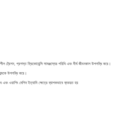
শীল ট্রেশন, প্রশস্ত ফ্রিকোয়েন্সি সামঞ্জস্যের পরিধি এবং দীর্ঘ জীবনকাল উপলব্ধি করে।
ম শব্দকে উপলব্ধি করে।
উব এবং ওয়াশিং মেশিন ইত্যাদি ক্ষেত্রে ব্যাপকভাবে ব্যবহৃত হয়