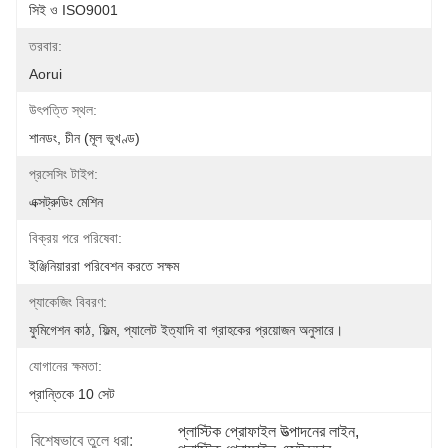
সিই ও ISO9001
তরবার:
Aorui
উৎপত্তি স্থল:
শানডং, চীন (মূল ভূখণ্ড)
প্রসেসিং টাইপ:
এক্সট্রুডিং মেশিন
বিক্রয় পরে পরিষেবা:
ইঞ্জিনিয়াররা পরিবেশন করতে সক্ষম
প্যাকেজিং বিবরণ:
ফুমিগেশন কাঠ, ফিল্ম, প্যালেট ইত্যাদি বা গ্রাহকের প্রয়োজন অনুসারে।
যোগানের ক্ষমতা:
প্রান্তিকে 10 সেট
প্লাস্টিক প্রোফাইল উত্পাদনের লাইন
, 
বিশেষভাবে তুলে ধরা: