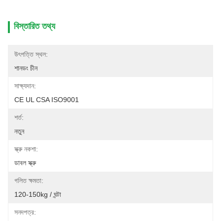
বিস্তারিত তথ্য
উৎপত্তি স্থল:
শানডং চীন
সাক্ষ্যদান:
CE UL CSA ISO9001
শর্ত:
নতুন
স্ক্রু নকশা:
ডাবল স্ক্রু
গলিত ক্ষমতা:
120-150kg / ঘন্টা
সনদপত্র: