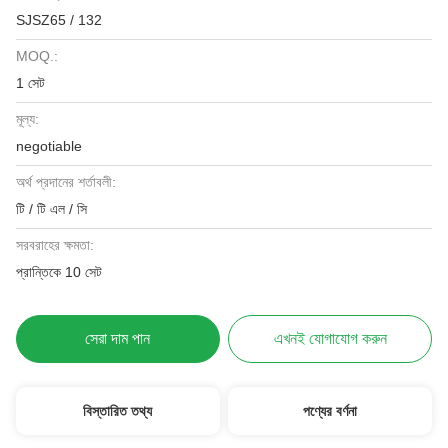
SJSZ65 / 132
MOQ.:
1 সেট
মূল্য:
negotiable
অর্থ প্রদানের শর্তাবলী:
টি / টি এল / সি
সরবরাহের ক্ষমতা:
প্রান্তিকে 10 সেট
সেরা দাম পান
এখনই যোগাযোগ করুন
বিস্তারিত তথ্য
পণ্যের বর্ণনা