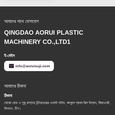
আমাদের সাথে যোগাযোগ
QINGDAO AORUI PLASTIC
MACHINERY CO.,LTD1
ই-মেইল
info@aoruisuji.com
আমাদের ঠিকানা
ঠিকানা
বোঝো রোড ও লুঝু রাস্তার ইন্টারচেঞ্জের ওয়েস্ট সাইড, জংঘ্যূন প্রথম শিল্প উদ্যান, জিয়াওঝৌ,
কিংডাও, চীন।