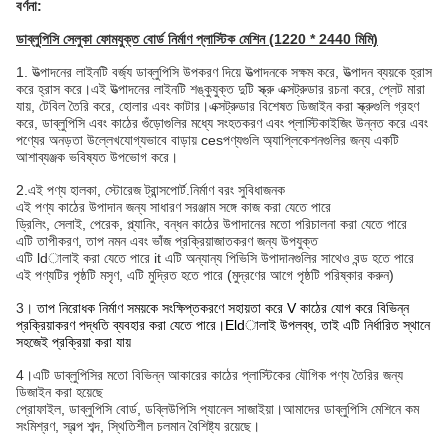
বর্ণনা:
ডাব্লুপিসি সেলুকা ফোমযুক্ত বোর্ড নির্মাণ প্লাস্টিক মেশিন (1220 * 2440 মিমি)
1. উত্পাদনের লাইনটি বর্জ্য ডাব্লুপিসি উপকরণ দিয়ে উত্পাদনকে সক্ষম করে, উত্পাদন ব্যয়কে হ্রাস
করে হ্রাস করে।এই উত্পাদনের লাইনটি শঙ্কুযুক্ত দুটি স্ক্রু এক্সট্রুডার রচনা করে, প্লেট মারা
যায়, টেবিল তৈরি করে, হোলার এবং কাটার।এক্সট্রুডার বিশেষত ডিজাইন করা স্ক্রুগুলি গ্রহণ
করে, ডাব্লুপিসি এবং কাঠের গুঁড়োগুলির মধ্যে সংহতকরণ এবং প্লাস্টিকাইজিং উন্নত করে এবং
পণ্যের অনড়তা উল্লেখযোগ্যভাবে বাড়ায় cesপণ্যগুলি অ্যাপ্লিকেশনগুলির জন্য একটি
আশাব্যঞ্জক ভবিষ্যত উপভোগ করে।
2.এই পণ্য হালকা, স্টোরেজ ট্রান্সপোর্ট.নির্মাণ বরং সুবিধাজনক
এই পণ্য কাঠের উপাদান জন্য সাধারণ সরঞ্জাম সঙ্গে কাজ করা যেতে পারে
ড্রিলিং, সেলাই, পেরেক, প্ল্যানিং, বন্ধন কাঠের উপাদানের মতো পরিচালনা করা যেতে পারে
এটি তাপীকরণ, তাপ নমন এবং ভাঁজ প্রক্রিয়াজাতকরণ জন্য উপযুক্ত
এটি ldালাই করা যেতে পারে it এটি অন্যান্য পিভিসি উপাদানগুলির সাথেও বন্ড হতে পারে
এই পণ্যটির পৃষ্ঠটি মসৃণ, এটি মুদ্রিত হতে পারে (মুদ্রণের আগে পৃষ্ঠটি পরিষ্কার করুন)
3।
তাপ নিরোধক নির্মাণ সময়কে সংক্ষিপ্তকরণে সহায়তা করে V কাঠের যোগ করে বিভিন্ন
প্রক্রিয়াকরণ পদ্ধতি ব্যবহার করা যেতে পারে।Eldালাই উপলব্ধ, তাই এটি নির্ধারিত স্থানে
সহজেই প্রক্রিয়া করা যায়
4।
এটি ডাব্লুপিসির মতো বিভিন্ন আকারের কাঠের প্লাস্টিকের যৌগিক পণ্য তৈরির জন্য
ডিজাইন করা হয়েছে
প্রোফাইল, ডাব্লুপিসি বোর্ড, ডব্লিউপিসি প্যানেল সাজাইয়া।আমাদের ডাব্লুপিসি মেশিনে কম
সংমিশ্রণ, স্বল্প শব্দ, স্থিতিশীল চলমান বৈশিষ্ট্য রয়েছে।