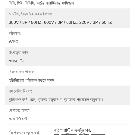
পিপি, পিই, পিভিসি, কাঠের প্লাস্টিকের সংমিশ্রণ
ভোল্টেজ, বৈদ্যুতিক একক বিশেষ:
380V / 3P / 50HZ, 600V / 3P / 60HZ, 220V / 3P / 60HZ
কাঁচামাল:
WPC
উৎপত্তি স্থল:
শানডং, চীন
বিক্রয় পরে পরিষেবা:
ইঞ্জিনিয়াররা পরিবেশন করতে সক্ষম
প্যাকেজিং বিবরণ:
ফুমিগেশন কাঠ, ফিল্ম, প্যালেট ইত্যাদি বা গ্রাহকের প্রয়োজন অনুসারে।
যোগানের ক্ষমতা:
মাসে 10 সেট
কাঠ প্লাস্টিক এক্সট্রুডার
, 
বিশেষভাবে তুলে ধরা: