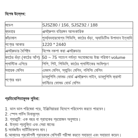
বিশেষ উল্লেখ:
মডেল
SJSZ80 / 156, SJSZ92 / 188
ব্যবহার
এক্সট্রুশন বহিরঙ্গন আলংকারিক
কাঁচামাল
পুনর্ব্যবহারযোগ্য পিভিসি, কাঠের গুঁড়া, অ্যাডিটিভ উপাদান ইত্যাদি
পণ্যের আকার
1220 * 2440
এক্সট্রুডার বৈশিষ্ট্য
বিশেষ নকশা করা এক্সট্রুডার
কাঠের গুঁড়া (কাঠের আঁশ)
50 ~ 75 শতাংশ পর্যন্ত সংযোজনের উচ্চ পরিমাণ volume
প্লাস্টিক এগিয়ে
পিপি, পিই, পিভিসি, কাঠের প্লাস্টিকের সংমিশ্রণ
সহায়ক মেশিন
এমবস মেশিন, স্যান্ডিং মেশিন, পলিশিং মেশিন
ডাব্লুপিসি ফোমড বোর্ড এক্সট্রুশন লাইন, ডাব্লুপিসি ক্রাস্ট
পণ্যের ধরন
ফার্নিচার ফোমড বোর্ড মেশিন
প্রতিযোগিতামূলক সুবিধা:
1. ভাল ভাল পরিষেবা পরে, ইঞ্জিনিয়াররা বিদেশে পরিবেশন করতে পারবেন।
2. স্পেস পার্টস বিনামূল্যে
3. গ্যারান্টি: এক বছর বা গ্রাহকের প্রয়োজন অনুসারে।
4. উন্নত প্রযুক্তি এবং সেরা মানের
5 সার্বজনীন সার্টিফিকেশন মান।
6.আমাদের প্রকৌশলী গ্রাহককে মেশিনটি পরীক্ষা করতে সহায়তা এবং সহায়তা করেন।