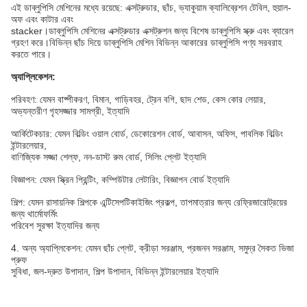
এই ডাব্লুপিসি মেশিনের মধ্যে রয়েছে: এক্সট্রুডার, ছাঁচ, ভ্যাকুয়াম ক্যালিব্রেশন টেবিল, হুয়াল-
অফ এবং কাটার এবং
stacker।ডাব্লুপিসি মেশিনের এক্সট্রুডার এক্সট্রুশন জন্য বিশেষ ডাব্লুপিসি স্ক্রু এবং ব্যারেল
গ্রহণ করে।বিভিন্ন ছাঁচ দিয়ে ডাব্লুপিসি মেশিন বিভিন্ন আকারের ডাব্লুপিসি পণ্য সরবরাহ
করতে পারে।
অ্যাপ্লিকেশন:
পরিবহণ: যেমন বাষ্পীকরণ, বিমান, গাড়িবহর, ট্রেন বগি, ছাদ শেড, কেস কোর লেয়ার,
অভ্যন্তরীণ গৃহসজ্জার সামগ্রী, ইত্যাদি
আর্কিটেকচার: যেমন বিল্ডিং ওয়াল বোর্ড, ডেকোরেশন বোর্ড, আবাসন, অফিস, পাবলিক বিল্ডিং
ইন্টারলেয়ার,
বাণিজ্যিক সজ্জা শেল্ফ, নন-ডাস্ট রুম বোর্ড, সিলিং প্লেট ইত্যাদি
বিজ্ঞাপন: যেমন স্ক্রিন প্রিন্টিং, কম্পিউটার লেটারিং, বিজ্ঞাপন বোর্ড ইত্যাদি
শিল্প: যেমন রাসায়নিক শিল্পকে এন্টিসেপটিকাইজিং প্রকল্প, তাপমাত্রার জন্য রেফ্রিজারোট্রয়ের
জন্য থার্মোফর্মিং
পরিবেশ সুরক্ষা ইত্যাদির জন্য
4. অন্য অ্যাপ্লিকেশন: যেমন ছাঁচ প্লেট, ক্রীড়া সরঞ্জাম, প্রজনন সরঞ্জাম, সমুদ্র সৈকত ভিজা
প্রুফ
সুবিধা, জল-দ্রুত উপাদান, শিল্প উপাদান, বিভিন্ন ইন্টারলেয়ার ইত্যাদি