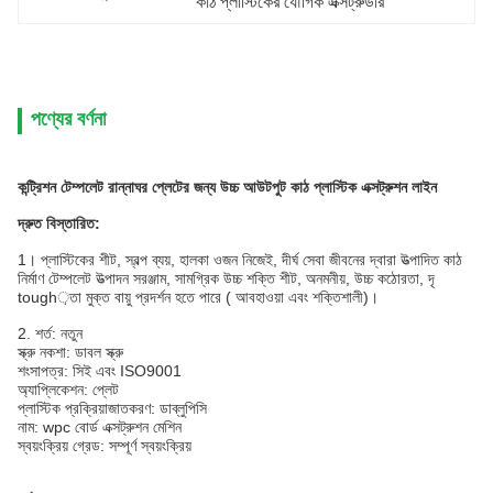
কাঠ প্লাস্টিকের যৌগিক এক্সট্রুডার
পণ্যের বর্ণনা
কন্ট্রিশন টেম্পলেট রান্নাঘর প্লেটের জন্য উচ্চ আউটপুট কাঠ প্লাস্টিক এক্সট্রুশন লাইন
দ্রুত বিস্তারিত:
1।
প্লাস্টিকের শীট, স্বল্প ব্যয়, হালকা ওজন নিজেই, দীর্ঘ সেবা জীবনের দ্বারা উত্পাদিত কাঠ
নির্মাণ টেম্পলেট উত্পাদন সরঞ্জাম, সামগ্রিক উচ্চ শক্তি শীট, অনমনীয়, উচ্চ কঠোরতা, দৃ
tough়তা মুক্ত বায়ু প্রদর্শন হতে পারে ( আবহাওয়া এবং শক্তিশালী)।
2. শর্ত: নতুন
স্ক্রু নকশা: ডাবল স্ক্রু
শংসাপত্র: সিই এবং ISO9001
অ্যাপ্লিকেশন: প্লেট
প্লাস্টিক প্রক্রিয়াজাতকরণ: ডাব্লুপিসি
নাম: wpc বোর্ড এক্সট্রুশন মেশিন
স্বয়ংক্রিয় গ্রেড: সম্পূর্ণ স্বয়ংক্রিয়