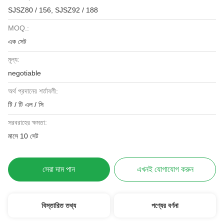
SJSZ80 / 156, SJSZ92 / 188
MOQ.:
এক সেট
মূল্য:
negotiable
অর্থ প্রদানের শর্তাবলী:
টি / টি এল / সি
সরবরাহের ক্ষমতা:
মাসে 10 সেট
সেরা দাম পান
এখনই যোগাযোগ করুন
বিস্তারিত তথ্য
পণ্যের বর্ণনা