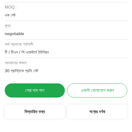
MOQ.:
এক সেট
মূল্য:
negotiable
অর্থ প্রদানের শর্তাবলী:
টি / টিএল / সি ওয়েস্টার্ন ইউনিয়ন
সরবরাহের ক্ষমতা:
30 প্রান্তিকে প্রতি সেট
সেরা দাম পান
এখনই যোগাযোগ করুন
বিস্তারিত তথ্য
পণ্যের বর্ণনা