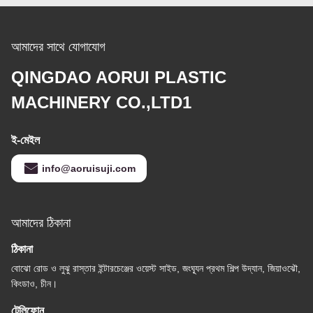
আমাদের সাথে যোগাযোগ
QINGDAO AORUI PLASTIC
MACHINERY CO.,LTD1
ই-মেইল
info@aoruisuji.com
আমাদের ঠিকানা
ঠিকানা
বোঝো রোড ও লুঝু রাস্তার ইন্টারচেঞ্জের ওয়েস্ট সাইড, জংঘ্যূন প্রথম শিল্প উদ্যান, জিয়াওঝৌ,
কিংডাও, চীন।
টেলিফোন