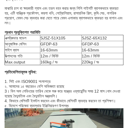
মাঝারি চাপ বা ক্ষয়কারী গ্যাস এবং তরল বহন করার জন্য পিপি পাইপটি ব্যাপকভাবে ব্যবহৃত
হয়, এটি যান্ত্রিক প্রকৌশল, কয়লা খনি, পেট্রোলিয়াম, রাসায়নিক শিল্প, কৃষি সেচ, নাগরিক
প্রয়োগ, যেমন সেচ ব্যবহার করা যেতে পারে যেমন এলাকায় ব্যাপকভাবে ব্যবহৃত হয় বাগান এবং
লন।
প্রধান প্রযুক্তিগত পরামিতি
এক্সট্রুডার মডেল
SJSZ-51X105
SJSZ-65X132
আনুষাঙ্গিক মেশিন
GFDP-63
GFDP-63
পাইপ ব্যাস
16-63mm
16-63mm
উত্পাদনের গতি
12m / মিনিট
12m / মিনিট
Max.output
160kg / ঘঃ
220kg / ঘঃ
প্রতিযোগিতামূলক সুবিধা:
1. সিই এবং ISO9001 শংসাপত্র
২. আমাদের ১৫ বছরেরও বেশি অভিজ্ঞতা রয়েছে
3।
বিল অফ লেডিংয়ের তারিখ থেকে শুরু করে যন্ত্রের ওয়্যারেন্টির সময় 12 মাস।বাদ দেওয়া
হয়েছে বৈদ্যুতিক এবং বৈদ্যুতিন যন্ত্রগুলি।
4. কিভাবে মেশিনটি ইনস্টল করবেন এবং কীভাবে মেশিনটি ব্যবহার করবেন তা প্রশিক্ষণ।
৫. বিদেশে পরিষেবা ব্যবস্থায় ইঞ্জিনিয়ারগণ উপলব্ধ