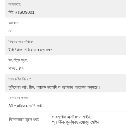
সনদপত্র:
সিই ও ISO9001
আবেদন:
নল
বিক্রয় পরে পরিষেবা:
ইঞ্জিনিয়াররা পরিবেশন করতে সক্ষম
উৎপত্তি স্থল:
শানডং, চীন
প্যাকেজিং বিবরণ:
ফুমিগেশন কাঠ, ফিল্ম, প্যালেট ইত্যাদি বা গ্রাহকের প্রয়োজন অনুসারে।
যোগানের ক্ষমতা:
30 প্রান্তিকে প্রতি সেট
ডাব্লুপিসি এক্সট্রুশন লাইন
, 
বিশেষভাবে তুলে ধরা:
প্লাস্টিক পুনর্ব্যবহারযোগ্য মেশিন