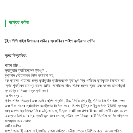
পণ্যের বর্ণনা
টুইন পিপি পাইপ উত্পাদনের লাইন / স্বয়ংক্রিয় পাইপ এক্সট্রুশন মেশিন
দ্রুত বিস্তারিত
:
পাইপ ছাঁচ ↓
ভ্যাকুয়াম ক্যালিব্রেশন ট্যাঙ্ক ↓
দৃশ্যমান স্টেইনলেস স্টিল কাঠামো সহ,
বড় ব্যাসের পাইপের জন্য ভ্যাকুয়াম ক্যালিব্রেশন ট্যাঙ্কে দ্বি-পর্যায়ের ভ্যাকুয়াম সিস্টেম সহ,
স্থির পুনর্ব্যবহারযোগ্য তরল ফিল্টার সিস্টেমের সাথে সঠিক জলের স্তর এবং জলের তাপমাত্রা
স্বয়ংক্রিয় নিয়ন্ত্রণ ব্যবস্থা সহ।
মেশিন বন্ধ ↓
পৃথক গতির নিয়ন্ত্রণ এবং নমনীয় হুলিং পদ্ধতি, উচ্চ-নির্ভরযোগ্য ট্রান্সমিশন সিস্টেম উচ্চ দক্ষতা
এবং উচ্চ মানের স্বাভাবিক এক্সট্রুশন নিশ্চিত করে।বিশেষ ইন্টিগ্রাল ট্রান্সমিশন ইউনিট স্বতন্ত্র
সংক্রমণের অ্যাসিঙ্ক্রোনিকে এড়িয়ে চলে, উন্নত চারটি সংযোগকারী রড কাঠামোটি হোল-অফের
অবস্থান নির্ধারণের স্ব-কেন্দ্রীভূত করে তোলে, সঠিক চাপ নিয়ন্ত্রণকারী সিস্টেম হোলিং শক্তিকে
সামঞ্জস্য করে তোলে।
কাটিং মেশিন ↓
সম্পূর্ণ জলবাহী নকশা পাইপগুলির রাজ্য কাটাতে নমনীয় চাপকে সুনিশ্চিত করে, অনন্য শক্তি