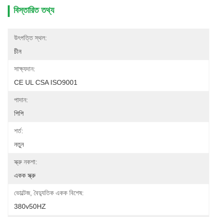
বিস্তারিত তথ্য
উৎপত্তি স্থল:
চীন
সাক্ষ্যদান:
CE UL CSA ISO9001
পাদান:
পিপি
শর্ত:
নতুন
স্ক্রু নকশা:
একক স্ক্রু
ভোল্টেজ, বৈদ্যুতিক একক বিশেষ:
380v50HZ