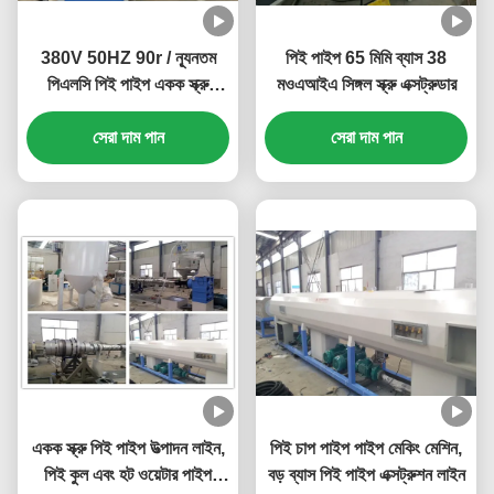
380V 50HZ 90r / ন্যূনতম
পিই পাইপ 65 মিমি ব্যাস 38
পিএলসি পিই পাইপ একক স্ক্রু
মওএআইএ সিঙ্গল স্ক্রু এক্সট্রুডার
এক্সট্রুডার
সেরা দাম পান
সেরা দাম পান
একক স্ক্রু পিই পাইপ উত্পাদন লাইন,
পিই চাপ পাইপ পাইপ মেকিং মেশিন,
পিই কুল এবং হট ওয়েটার পাইপ
বড় ব্যাস পিই পাইপ এক্সট্রুশন লাইন