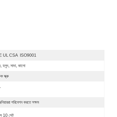
E UL CSA  ISO9001
ল, হলুদ, সাদা, কালো
 স্ক্রু
T
জিনিয়াররা পরিবেশন করতে সক্ষম
সে 10 সেট