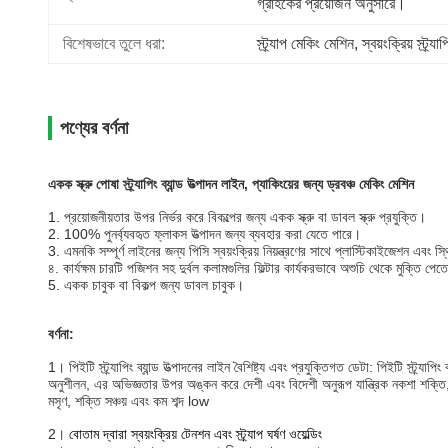
গ্রাহকের প্রয়োজন অনুসারে।
বিশেষভাবে তুলে ধরা:
স্ট্র্যাপ মেকিং মেশিন
, 
স্বয়ংক্রিয় স্ট্র্য
পণ্যের বর্ণনা
একক স্ক্রু পোষা স্ট্র্যাপিং ব্যান্ড উত্পাদন লাইন, প্যাকিংয়ের জন্য ড্রবঞ্চ মেকিং মেশিন
1. প্রয়োজনীয়তার উপর নির্ভর করে বিকল্পের জন্য একক স্ক্রু বা ডাবল স্ক্রু প্রযুক্তি।
2. 100% পুনর্ব্যবহৃত ফ্লাকস উত্পাদন জন্য ব্যবহার করা যেতে পারে।
3. এমনকি সম্পূর্ণ লাইনের জন্য পিসি স্বয়ংক্রিয় নিয়ন্ত্রণের সাথে প্লাস্টিকাইজেশন এবং 
৪. কার্যক্ষম চারটি পজিশন সহ দুর্বল কলামগুলির ফিল্টার কার্যকরভাবে অশুচি থেকে মুক্তি পে
5. একক চাবুক বা বিকল্প জন্য ডাবল চাবুক।
বর্ণনা:
1।
পিইটি স্ট্র্যাপিং ব্যান্ড উত্পাদনের লাইন বৈশিষ্ট্য এবং প্রযুক্তিগত ডেটা: পিইটি স্ট্র্
অনুশীলন, এর অভিজ্ঞতার উপর অঙ্কন করে দেশী এবং বিদেশী অনুরূপ যান্ত্রিক নকশা শক্তি, সংম
মসৃণ, শক্তি সঞ্চয় এবং কম শব্দ low
2।
বোতাম দ্বারা স্বয়ংক্রিয় টেনশন এবং স্ট্র্যাপ ঘর্ষণ ওয়েল্ডিং