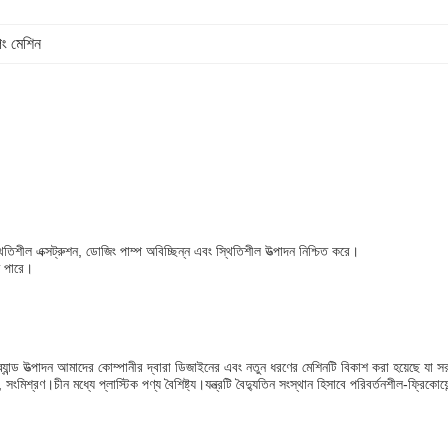
াপিং মেশিন
স্থিতিশীল এক্সট্রুশন, ডোজিং পাম্প অবিচ্ছিন্ন এবং স্থিতিশীল উত্পাদন নিশ্চিত করে।
তে পারে।
যাপিং ব্যান্ড উত্পাদন আমাদের কোম্পানীর দ্বারা ডিজাইনের এবং নতুন ধরণের মেশিনটি বিকাশ করা হয়েছে যা সরঞ
িশ্রণ।চীন মধ্যে প্লাস্টিক পণ্য বৈশিষ্ট্য।যন্ত্রটি বৈদ্যুতিন সংস্থান হিসাবে পরিবর্তনশীল-ফ্রিকোয়