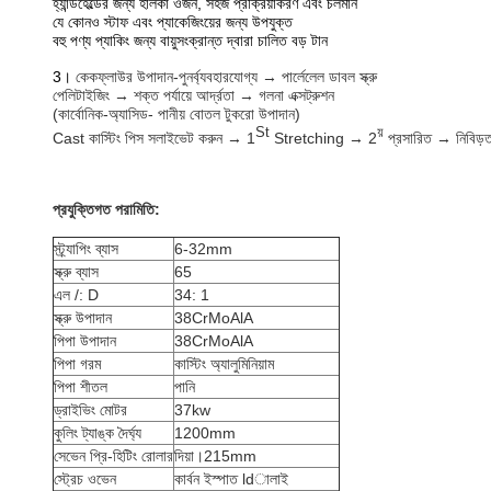
হ্যান্ডহেল্ডের জন্য হালকা ওজন, সহজ প্রক্রিয়াকরণ এবং চলমান
যে কোনও স্টাফ এবং প্যাকেজিংয়ের জন্য উপযুক্ত
বহু পণ্য প্যাকিং জন্য বায়ুসংক্রান্ত দ্বারা চালিত বড় টান
3।
কেকফ্লাউর উপাদান-পুনর্ব্যবহারযোগ্য → পার্লেলেল ডাবল স্ক্রু
পেলিটাইজিং → শক্ত পর্যায়ে আর্দ্রতা → গলনা এক্সট্রুশন
(কার্বোনিক-অ্যাসিড- পানীয় বোতল টুকরো উপাদান)
St
য়
Cast কাস্টিং পিস সলাইভেট করুন → 1
Stretching → 2
প্রসারিত → নিবিড়তা
প্রযুক্তিগত পরামিতি:
স্ট্র্যাপিং ব্যাস
6-32mm
স্ক্রু ব্যাস
65
এল /: D
34: 1
স্ক্রু উপাদান
38CrMoAlA
পিপা উপাদান
38CrMoAlA
পিপা গরম
কাস্টিং অ্যালুমিনিয়াম
পিপা শীতল
পানি
ড্রাইভিং মোটর
37kw
কুলিং ট্যাঙ্ক দৈর্ঘ্য
1200mm
সেভেন প্রি-হিটিং রোলার
দিয়া।215mm
স্ট্রেচ ওভেন
কার্বন ইস্পাত ldালাই