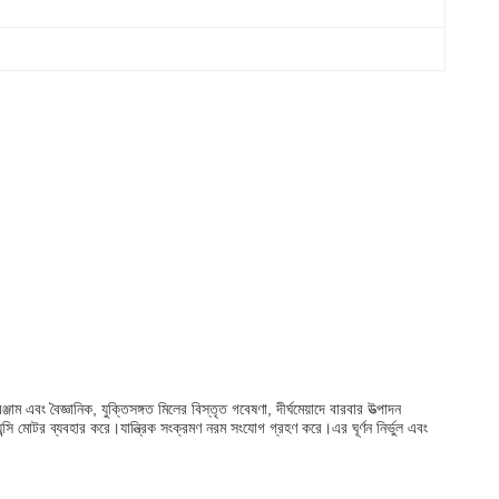
্জাম এবং বৈজ্ঞানিক, যুক্তিসঙ্গত মিলের বিস্তৃত গবেষণা, দীর্ঘমেয়াদে বারবার উত্পাদন
েন্সি মোটর ব্যবহার করে।যান্ত্রিক সংক্রমণ নরম সংযোগ গ্রহণ করে।এর ঘূর্ণন নির্ভুল এবং