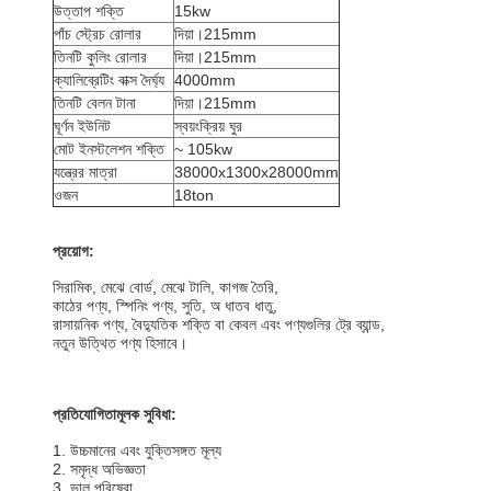
উত্তাপ শক্তি
15kw
পাঁচ স্ট্রেচ রোলার
দিয়া।215mm
তিনটি কুলিং রোলার
দিয়া।215mm
ক্যালিব্রেটিং বাক্স দৈর্ঘ্য
4000mm
তিনটি বেলন টানা
দিয়া।215mm
ঘূর্ণন ইউনিট
স্বয়ংক্রিয় ঘুর
মোট ইনস্টলেশন শক্তি
~ 105kw
যন্ত্রের মাত্রা
38000x1300x28000mm
ওজন
18ton
প্রয়োগ:
সিরামিক, মেঝে বোর্ড, মেঝে টালি, কাগজ তৈরি,
কাঠের পণ্য, স্পিনিং পণ্য, সুতি, অ ধাতব ধাতু,
রাসায়নিক পণ্য, বৈদ্যুতিক শক্তি বা কেবল এবং পণ্যগুলির ট্রে ব্যান্ড,
নতুন উত্থিত পণ্য হিসাবে।
প্রতিযোগিতামূলক সুবিধা:
1. উচ্চমানের এবং যুক্তিসঙ্গত মূল্য
2. সমৃদ্ধ অভিজ্ঞতা
3. ভাল পরিষেবা