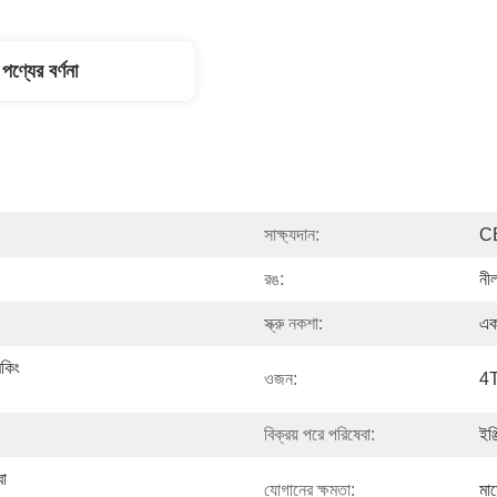
পণ্যের বর্ণনা
সাক্ষ্যদান:
C
রঙ:
নী
স্ক্রু নকশা:
একক
েকিং 
ওজন:
4
বিক্রয় পরে পরিষেবা:
ইঞ্
া 
যোগানের ক্ষমতা:
মা