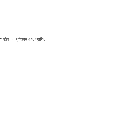
 গঠন → ঘূর্ণায়মান এবং প্যাকিং