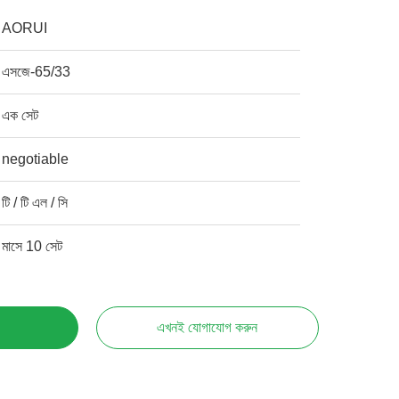
AORUI
এসজে-65/33
এক সেট
negotiable
টি / টি এল / সি
মাসে 10 সেট
এখনই যোগাযোগ করুন