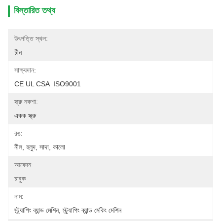
বিস্তারিত তথ্য
উৎপত্তি স্থল:
চীন
সাক্ষ্যদান:
CE UL CSA  ISO9001
স্ক্রু নকশা:
একক স্ক্রু
রঙ:
নীল, হলুদ, সাদা, কালো
আবেদন:
চাবুক
নাম:
স্ট্র্যাপিং ব্যান্ড মেশিন, স্ট্র্যাপিং ব্যান্ড মেকিং মেশিন