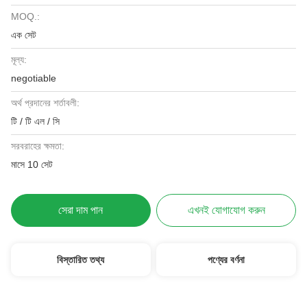
MOQ.:
এক সেট
মূল্য:
negotiable
অর্থ প্রদানের শর্তাবলী:
টি / টি এল / সি
সরবরাহের ক্ষমতা:
মাসে 10 সেট
সেরা দাম পান
এখনই যোগাযোগ করুন
বিস্তারিত তথ্য
পণ্যের বর্ণনা