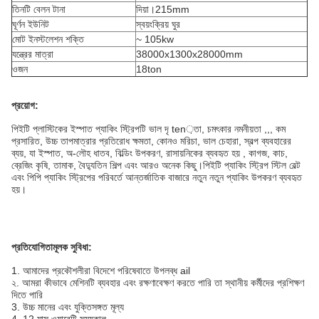
তিনটি বেলন টানা
দিয়া।215mm
ঘূর্ণন ইউনিট
স্বয়ংক্রিয় ঘুর
মোট ইনস্টলেশন শক্তি
~ 105kw
যন্ত্রের মাত্রা
38000x1300x28000mm
ওজন
18ton
প্রয়োগ:
পিইটি প্লাস্টিকের ইস্পাত প্যাকিং স্ট্রিপটি ভাল দৃ ten়তা, চমৎকার নমনীয়তা ,,, কম
প্রসারিত, উচ্চ তাপমাত্রার প্রতিরোধ ক্ষমতা, কোনও মরিচা, ভাল চেহারা, স্বল্প ব্যবহারের
ব্যয়, যা ইস্পাত, অ-লৌহ ধাতব, বিল্ডিং উপকরণ, রাসায়নিকের ব্যবহৃত হয় , কাগজ, কাচ,
ব্রেজিং কৃষি, তামাক, বৈদ্যুতিন শিল্প এবং আরও অনেক কিছু।পিইটি প্যাকিং স্ট্রিপ স্টিল বেল্ট
এবং পিপি প্যাকিং স্ট্রিপের পরিবর্তে আন্তর্জাতিক বাজারে নতুন নতুন প্যাকিং উপকরণ ব্যবহৃত
হয়।
প্রতিযোগিতামূলক সুবিধা:
1. আমাদের প্রকৌশলীরা বিদেশে পরিষেবাতে উপলব্ধ ail
২. আমরা কীভাবে মেশিনটি ব্যবহার এবং রক্ষণাবেক্ষণ করতে পারি তা স্থানীয় কর্মীদের প্রশিক্ষণ
দিতে পারি
3. উচ্চ মানের এবং যুক্তিসঙ্গত মূল্য