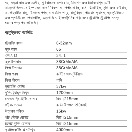
নয়, সস্তা দাম এবং নমনীয়, সুবিধাজনক অপারেশন, নিরাপদ এবং নির্ভরযোগ্য।এটি
আন্তর্জাতিকভাবে ইস্পাতের আদর্শ বিকল্প, যা পেপারমেকিং, কাঠ, টেক্সটাইল, সুতি এবং ফাইবার,
অ লৌহঘটিত ধাতু, টিনজাত পণ্য, রাসায়নিক পণ্য, ধাতুবিদ্যা, পাওয়ার ক্যাবল, অ্যালুমিনিয়াম
এবং প্লাস্টিকের প্রোফাইল, যন্ত্রপাতি ও ইলেকট্রনিক পণ্য এবং স্ট্র্যাপিং স্ট্র্যাপিং সমস্ত
ধরণের পণ্য প্যালেটগুলি।
প্রযুক্তিগত পরামিতি:
স্ট্র্যাপিং ব্যাস
6-32mm
স্ক্রু ব্যাস
65
এল /: D
34: 1
স্ক্রু উপাদান
38CrMoAlA
পিপা উপাদান
38CrMoAlA
পিপা গরম
কাস্টিং অ্যালুমিনিয়াম
পিপা শীতল
পানি
ড্রাইভিং মোটর
37kw
কুলিং ট্যাঙ্ক দৈর্ঘ্য
1200mm
সেভেন প্রি-হিটিং রোলার
দিয়া।215mm
স্ট্রেচ ওভেন
কার্বন ইস্পাত ldালাই
উত্তাপ শক্তি
15kw
পাঁচ স্ট্রেচ রোলার
দিয়া।215mm
তিনটি কুলিং রোলার
দিয়া।215mm
ক্যালিব্রেটিং বাক্স দৈর্ঘ্য
4000mm