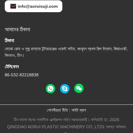
info@aoruisuji.com
আমাদের ঠিকানা
ঠিকানা
বোঝো রোড ও লুঝু রাস্তার ইন্টারচেঞ্জের ওয়েস্ট সাইড, জংঘ্যূন প্রথম শিল্প উদ্যান, জিয়াওঝৌ,
কিংডাও, চীন।
টেলিফোন
86-532-82218838
গোপনীয়তা নীতি
|
সাইট ম্যাপ
চীন ভালো মানের প্লাস্টিক এক্সট্রুশন লাইন সরবরাহকারী। কপিরাইট © -2026
QINGDAO AORUI PLASTIC MACHINERY CO.,LTD1 সমস্ত অধিকার