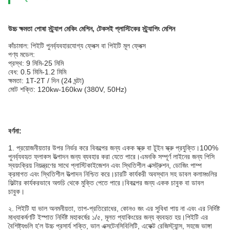
উচ্চ ক্ষমতা পোষা স্ট্র্যাপ মেকিং মেশিন, টেকসই প্লাস্টিকের স্ট্র্যাপিং মেশিন
কাঁচামাল: পিইটি পুনর্ব্যবহারযোগ্য ফ্লেক্স বা পিইটি মূল ফ্লেক্স
পণ্য মডেল:
প্রস্থ: 9 মিমি-25 মিমি
বেধ: 0.5 মিমি-1.2 মিমি
ক্ষমতা: 1T-2T / দিন (24 ঘন্টা)
মোট শক্তি: 120kw-160kw (380V, 50Hz)
বর্ণনা:
1. প্রয়োজনীয়তার উপর নির্ভর করে বিকল্পের জন্য একক স্ক্রু বা টুইন স্ক্রু প্রযুক্তি।100%
পুনর্ব্যবহৃত ফ্লাকস উত্পাদন জন্য ব্যবহার করা যেতে পারে।এমনকি সম্পূর্ণ লাইনের জন্য পিসি
স্বয়ংক্রিয় নিয়ন্ত্রণের সাথে প্লাস্টিকাইজেশন এবং স্থিতিশীল এক্সট্রুশন, ডোজিং পাম্প
ক্রমাগত এবং স্থিতিশীল উত্পাদন নিশ্চিত করে।চারটি কার্যকরী অবস্থান সহ ডাবল কলামগুলির
ফিল্টার কার্যকরভাবে অশুচি থেকে মুক্তি পেতে পারে।বিকল্পের জন্য একক চাবুক বা ডাবল
চাবুক।
২. পিইটি যা ভাল অনমনীয়তা, তাপ-প্রতিরোধের, কোনও জং এর সুবিধা পায় না এবং এর নির্দিষ্ট
মাধ্যাকর্ষণটি ইস্পাত নির্দিষ্ট মহাকর্ষের ১/৫, মূলত প্যাকিংয়ের জন্য ব্যবহৃত হয়।পিইটি এর
বৈশিষ্ট্যগুলি হ'ল উচ্চ প্রসার্য শক্তি, ভাল এক্সটেনসিবিলিটি, এফেক্ট রেজিস্ট্যান্স, সহজে ভাঙ্গা