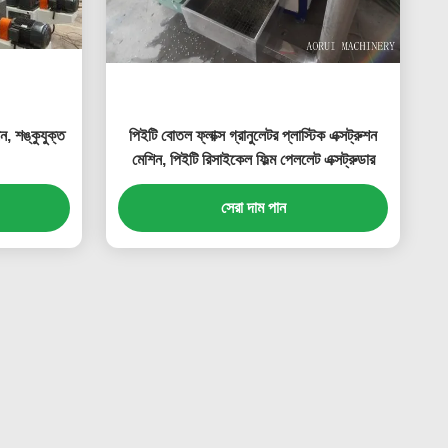
িন, শঙ্কুযুক্ত
পিইটি বোতল ফ্লাক্স গ্রানুলেটর প্লাস্টিক এক্সট্রুশন
মেশিন, পিইটি রিসাইকেল ফিল্ম পেললেট এক্সট্রুডার
সেরা দাম পান