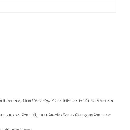
মিমি উত্পাদন করছে, 15 মি / মিনিট পর্যন্ত গতিবেগ উত্পাদন করে।এইচডিপিই সিলিকন কোর
ার ব্যবহার করে উত্পাদন লাইন, একক উচ্চ-গতির উত্পাদন লাইনের তুলনায় উত্পাদন দক্ষতা
, শিল্প এবং কৃষি অঞ্চল।