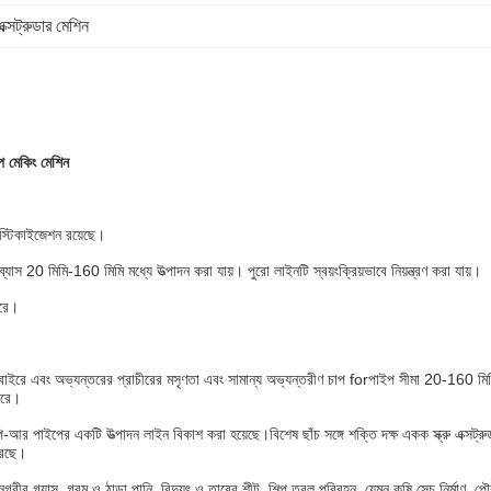
এক্সট্রুডার মেশিন
প মেকিং মেশিন
লাস্টিকাইজেশন রয়েছে।
স 20 মিমি-160 মিমি মধ্যে উত্পাদন করা যায়। পুরো লাইনটি স্বয়ংক্রিয়ভাবে নিয়ন্ত্রণ করা যায়।
ারে।
নেল, বাইরে এবং অভ্যন্তরের প্রাচীরের মসৃণতা এবং সামান্য অভ্যন্তরীণ চাপ forপাইপ সীমা 20-160 
ারে।
-আর পাইপের একটি উত্পাদন লাইন বিকাশ করা হয়েছে।বিশেষ ছাঁচ সঙ্গে শক্তি দক্ষ একক স্ক্রু এক্সট্রুড
রেছে।
 গ্যাস, গরম ও ঠান্ডা পানি, বিদ্যুৎ ও তারের শীট, শিল্প তরল পরিবহন, যেমন কৃষি সেচ নির্মাণ, পৌর