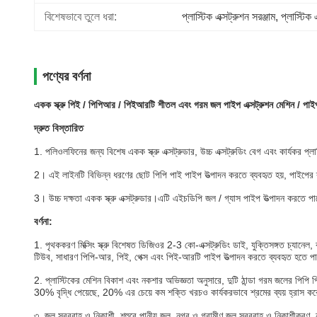
বিশেষভাবে তুলে ধরা:
প্লাস্টিক এক্সট্রুশন সরঞ্জাম
, 
প্লাস্টিক 
পণ্যের বর্ণনা
একক স্ক্রু পিই / পিপিআর / পিইআরটি শীতল এবং গরম জল পাইপ এক্সট্রুশন মেশিন / পাই
দ্রুত বিস্তারিত
1. পলিওলফিনের জন্য বিশেষ একক স্ক্রু এক্সট্রুডার, উচ্চ এক্সট্রুডিং বেগ এবং কার্যকর প্
2।
এই লাইনটি বিভিন্ন ধরণের ছোট পিপি পাই পাইপ উত্পাদন করতে ব্যবহৃত হয়, পাইপের ব্যা
3।
উচ্চ দক্ষতা একক স্ক্রু এক্সট্রুডার।এটি এইচডিপি জল / গ্যাস পাইপ উত্পাদন করতে প
বর্ণনা:
1. পৃথককরণ মিক্সিং স্ক্রু বিশেষত ডিজিওর 2-3 কো-এক্সট্রুডিং ডাই, যুক্তিসঙ্গত চ্যা
টিউব, সাধারণ পিপি-আর, পিই, পেক্স এবং পিই-আরটি পাইপ উত্পাদন করতে ব্যবহৃত হতে প
2. প্লাস্টিকের মেশিন বিকাশ এবং নকশার অভিজ্ঞতা অনুসারে, দুটি ঠান্ডা গরম জলের পিপি পি
30% বৃদ্ধি পেয়েছে, 20% এর চেয়ে কম শক্তি খরচও কার্যকরভাবে শ্রমের ব্যয় হ্রাস ক
৩. জল সরবরাহ ও নিকাশী, শহুরে পানীয় জল, নগর ও গ্রামীণ জল সরবরাহ ও নিকাশীকরণ, নগরীর