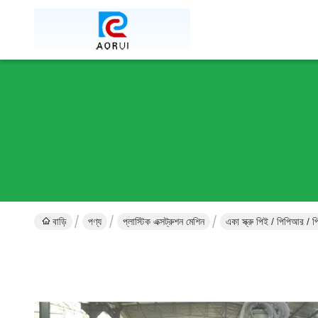
বাড়ি
পণ্য
প্লাস্টিক এক্সট্রুশন মেশিন
একা স্ক্রু পিই / পিপিআর /