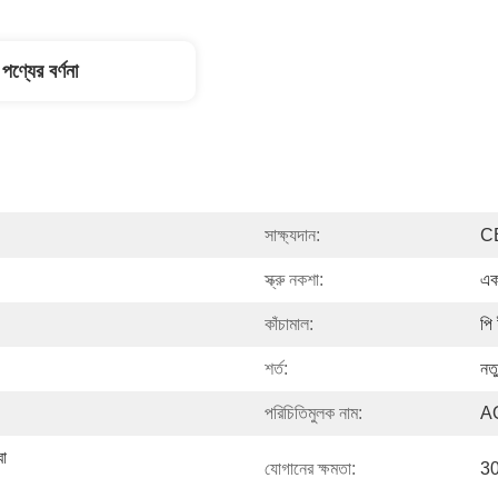
পণ্যের বর্ণনা
সাক্ষ্যদান:
C
স্ক্রু নকশা:
একক
কাঁচামাল:
পি
শর্ত:
নত
পরিচিতিমুলক নাম:
A
া 
যোগানের ক্ষমতা:
30