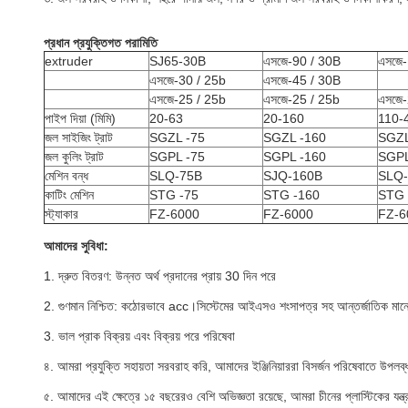
প্রধান প্রযুক্তিগত পরামিতি
extruder
SJ65-30B
এসজে-90 / 30B
এসজে
এসজে-30 / 25b
এসজে-45 / 30B
এসজে-25 / 25b
এসজে-25 / 25b
এসজে-
পাইপ দিয়া (মিমি)
20-63
20-160
110-
জল সাইজিং ট্রাট
SGZL -75
SGZL -160
SGZL
জল কুলিং ট্রাট
SGPL -75
SGPL -160
SGPL
মেশিন বন্ধ
SLQ-75B
SJQ-160B
SLQ-
কাটিং মেশিন
STG -75
STG -160
STG 
স্ট্যাকার
FZ-6000
FZ-6000
FZ-6
আমাদের সুবিধা:
1. দ্রুত বিতরণ: উন্নত অর্থ প্রদানের প্রায় 30 দিন পরে
2. গুণমান নিশ্চিত: কঠোরভাবে acc।সিস্টেমের আইএসও শংসাপত্র সহ আন্তর্জাতিক 
3. ভাল প্রাক বিক্রয় এবং বিক্রয় পরে পরিষেবা
৪. আমরা প্রযুক্তি সহায়তা সরবরাহ করি, আমাদের ইঞ্জিনিয়াররা বিসর্জন পরিষেবাতে উপলব
৫. আমাদের এই ক্ষেত্রে ১৫ বছরেরও বেশি অভিজ্ঞতা রয়েছে, আমরা চীনের প্লাস্টিকের যন