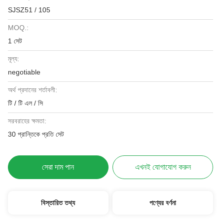
SJSZ51 / 105
MOQ.:
1 সেট
মূল্য:
negotiable
অর্থ প্রদানের শর্তাবলী:
টি / টি এল / সি
সরবরাহের ক্ষমতা:
30 প্রান্তিকে প্রতি সেট
সেরা দাম পান
এখনই যোগাযোগ করুন
বিস্তারিত তথ্য
পণ্যের বর্ণনা