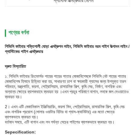
প্লাস্টিক এক্সট্রুডার মেশিন
পণ্যের বর্ণনা
পিভিসি ফাইবার শক্তিশালী ঘোড়া এক্সট্রুশন লাইন, পিভিসি ফাইবার নরম পাইপ উত্পাদন লাইন /
প্লাস্টিকের পাইপ এক্সট্রুডার
দ্রুত বিস্তারিত
১. পিভিসি ফাইবার রিংফোর্সড পায়ের পায়ের পাতার মোজাবিশেষকে পিভিসি নেট পায়ের পাতার
মোজাবিশেষ হিসাবে চিহ্নিত করা হয়, সাধারণত চাপ বা ক্ষয়কারী গ্যাসের জন্য উপযুক্ত তরল
পরিবহন, যন্ত্রপাতি, কয়লা, পেট্রোলিয়াম, রাসায়নিক শিল্প, কৃষি সেচ, নির্মাণ, নাগরিক এবং
অন্যান্য ক্ষেত্রে ব্যাপকভাবে ব্যবহৃত হয় ।এখন প্রচুর পরিমাণে বাগান, লনকে জল দেওয়াতেও
ব্যবহৃত হয়।
2।
এখন এটি মেকানিকাল ইঞ্জিনিয়ারিং, কয়লা মিন, পেট্রোলিয়াম, রাসায়নিক শিল্প, কৃষি সেচ
এবং নাগরিক প্রয়োগ (সোলার ওয়াটার হিটার বা গ্যাস-ক্যানিটার) এর মতো ক্ষেত্রে
ব্যাপকভাবে ব্যবহৃত হয়।
বর্তমান সময়ে, এটি বাগান এবং লন পর্যন্ত সেচের পাইপের ব্যাপকভাবে ব্যবহৃত হয়।
Sepecification: