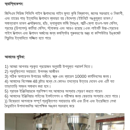
অ্যাপ্লিকেশন:
জিপিএম সিরিজ পিভিসি পাইপ উত্পাদনের লাইন মূলত কৃষি নিষ্কাশন, জলের সরবরাহ ও নিকাশী,
এবং তারের পাড় ইত্যাদির উত্পাদনে ব্যবহৃত হয়।উদ্দেশ্য।ইউনিটে শঙ্কুযুক্ত ডাবল /
সমান্তরাল ডাবল এক্সট্রুডার, ছাঁচ, ভ্যাকুয়াম ফর্মিং ট্যাঙ্ক, মাল্টি-ক্লো হাওল-অফ মেশিন,
গ্রহের (চিপলেস) কাটিয়া মেশিন, স্ট্যাকার এবং আরও রয়েছে।এবং লাইনটি উচ্চ-গ্রেডের
পাইপ উত্পাদন এবং উত্পাদন অর্জনের জন্য কমপ্লিটর পুরুকরণের যন্ত্র বা কম্পিউটার ইঙ্কজেট
প্রিন্টার ইত্যাদিতে সজ্জিত হতে পারে
আমাদের সুবিধা:
1) আমরা আপনার প্রকৃত প্রয়োজন অনুযায়ী উপযুক্ত পরামর্শ দিতে।
2) প্রযুক্তিগত সহায়তা: উপলব্ধ আজীবন
3) সঠিক অপারেশন উপায়ের অধীনে, স্ক্রু এবং ব্যারেল 10000 কার্যদিবসের জন্য।
4) আমাদের বিশেষজ্ঞ 48 ঘন্টার মধ্যে যে কোনও তদন্তের উত্তর দেবেন এবং এটি যত
তাড়াতাড়ি সম্ভব সমাধান করা হবে।
5) গ্রাহক ইঞ্জিনিয়ারকে প্রশিক্ষণ সহ আমাদের সংস্থায় প্রেরণ করতে পারেন
6) আমাদের ইঞ্জিনিয়ার লাইনের ইনস্টলেশন ও পরীক্ষার জন্য ক্রেতার সংস্থায় যেতে পারে।
)) বিক্রেতা আপনাকে সম্পূর্ণ প্রযুক্তিগত সহায়তার নথি এবং চীনা এবং ইংরেজিতে লেখা
বৈদ্যুতিন উপাদানগুলির আপেক্ষিক অঙ্কন সরবরাহ করে