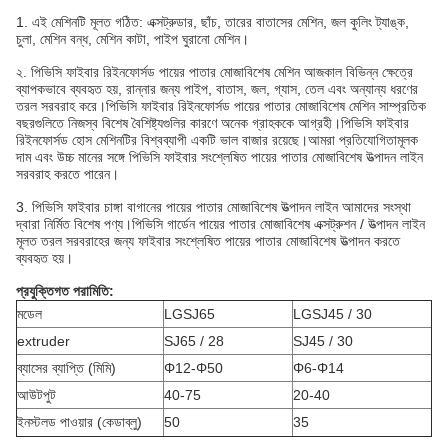
1. এই মেশিনটি মূলত গঠিত: এক্সট্রুডার, ছাঁচ, তারের বাতাসের মেশিন, জল কুলিং ট্যাঙ্ক,
চুলা, মেশিন বন্ধ, মেশিন কাটা, পাইপ ঘুরানো মেশিন।
২. পিভিসি ফাইবার রিইনফোর্সড পায়ের পাতার মোজাবিশেষ মেশিন আজকাল বিভিন্ন ক্ষেত্রে
ব্যাপকভাবে ব্যবহৃত হয়, রান্নার জন্য পাইপ, বাতাস, জল, গ্যাস, তেল এবং অন্যান্য ধরণের
তরল সরবরাহ করে।পিভিসি ফাইবার রিইনফোর্সড পায়ের পাতার মোজাবিশেষ মেশিন সাম্প্রতিক
বছরগুলিতে নিজস্ব বিশেষ বৈশিষ্ট্যগুলির কারণে অনেক গ্রাহককে আগ্রহী।পিভিসি ফাইবার
রিইনফোর্সড হোস মেশিনটির বিশ্বব্যাপী একটি ভাল বাজার রয়েছে।আমরা প্রতিযোগিতামূলক
দাম এবং উচ্চ মানের সঙ্গে পিভিসি ফাইবার সংশ্লেষিত পায়ের পাতার মোজাবিশেষ উত্পাদন লাইন
সরবরাহ করতে পারেন।
3. পিভিসি ফাইবার চাঙ্গা বাগানের পায়ের পাতার মোজাবিশেষ উত্পাদন লাইন আমাদের সংস্থা
দ্বারা নির্মিত বিশেষ পণ্য।পিভিসি গার্ডেন পায়ের পাতার মোজাবিশেষ এক্সট্রুশন / উত্পাদন লাইন
মূলত তরল সরবরাহের জন্য ফাইবার সংশ্লেষিত পায়ের পাতার মোজাবিশেষ উত্পাদন করতে
ব্যবহৃত হয়।
প্রযুক্তিগত পরামিতি:
মডেল
LGSJ65
LGSJ45 / 30
extruder
SJ65 / 28
SJ45 / 30
ব্যাসের ব্যাপ্তি (মিমি)
Φ12-Φ50
Φ6-Φ14
আউটপুট
40-75
20-40
ইনস্টলড পাওয়ার (কেডাব্লু)
50
35