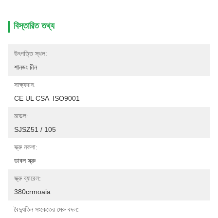
বিস্তারিত তথ্য
উৎপত্তি স্থল:
শানডং চীন
সাক্ষ্যদান:
CE UL CSA  ISO9001
মডেল:
SJSZ51 / 105
স্ক্রু নকশা:
ডাবল স্ক্রু
স্ক্রু ব্যারেল:
380crmoaia
বৈদ্যুতিন সংকেতের মেরু বদল: