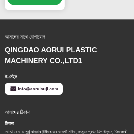
আমাদের সাথে যোগাযোগ
QINGDAO AORUI PLASTIC
MACHINERY CO.,LTD1
ই-মেইল
info@aoruisuji.com
আমাদের ঠিকানা
ঠিকানা
বোঝো রোড ও লুঝু রাস্তার ইন্টারচেঞ্জের ওয়েস্ট সাইড, জংঘ্যূন প্রথম শিল্প উদ্যান, জিয়াওঝৌ,