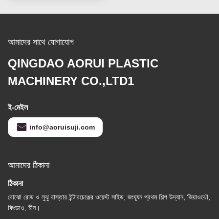
আমাদের সাথে যোগাযোগ
QINGDAO AORUI PLASTIC
MACHINERY CO.,LTD1
ই-মেইল
info@aoruisuji.com
আমাদের ঠিকানা
ঠিকানা
বোঝো রোড ও লুঝু রাস্তার ইন্টারচেঞ্জের ওয়েস্ট সাইড, জংঘ্যূন প্রথম শিল্প উদ্যান, জিয়াওঝৌ,
কিংডাও, চীন।