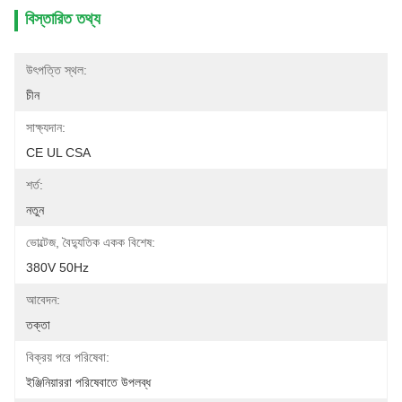
বিস্তারিত তথ্য
উৎপত্তি স্থল:
চীন
সাক্ষ্যদান:
CE UL CSA
শর্ত:
নতুন
ভোল্টেজ, বৈদ্যুতিক একক বিশেষ:
380V 50Hz
আবেদন:
তক্তা
বিক্রয় পরে পরিষেবা:
ইঞ্জিনিয়াররা পরিষেবাতে উপলব্ধ