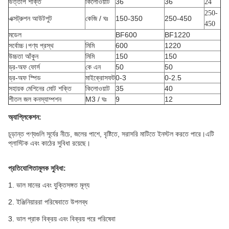
উত্তাপ শক্তি
কিলোওয়াট
36
36
24
250-
এক্সট্রুশন আউটপুট
কেজি / ঘঃ
150-350
250-450
450
মডেল
BF600
BF1220
সর্বোচ্চ।পণ্য প্রস্থ
মিমি
600
1220
উচ্চতা আঁকুন
মিমি
150
150
ড্র-অফ ফোর্স
কে এন
50
50
ড্র-অফ স্পিড
মাইক্রোসফট
0-3
0-2.5
সহায়ক মেশিনের মোট শক্তি
কিলোওয়াট
35
40
শীতল জল কনস্যাম্পশন
M3 / ঘঃ
9
12
অ্যাপ্লিকেশন:
চূড়ান্ত পণ্যগুলি সূর্যের নীচে, জলের পাশে, বৃষ্টিতে, সরাসরি মাটিতে ইনস্টল করতে পারে।এটি
প্লাস্টিক এবং কাঠের সুবিধা রয়েছে।
প্রতিযোগিতামূলক সুবিধা:
1. ভাল মানের এবং যুক্তিসঙ্গত মূল্য
2. ইঞ্জিনিয়াররা পরিষেবাতে উপলব্ধ
3. ভাল প্রাক বিক্রয় এবং বিক্রয় পরে পরিষেবা