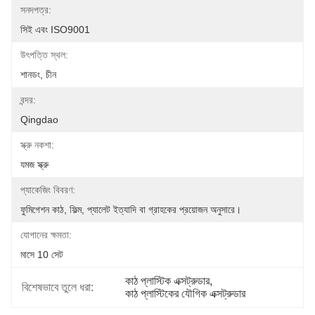
সনদপত্র:
সিই এবং ISO9001
উৎপত্তি স্থল:
শানডং, চীন
বন্দর:
Qingdao
স্ক্রু নকশা:
যমজ স্ক্রু
প্যাকেজিং বিবরণ:
ফুমিগেশন কাঠ, ফিল্ম, প্যালেট ইত্যাদি বা গ্রাহকের প্রয়োজন অনুসারে।
যোগানের ক্ষমতা:
মাসে 10 সেট
কাঠ প্লাস্টিক এক্সট্রুডার
, 
বিশেষভাবে তুলে ধরা:
কাঠ প্লাস্টিকের যৌগিক এক্সট্রুডার