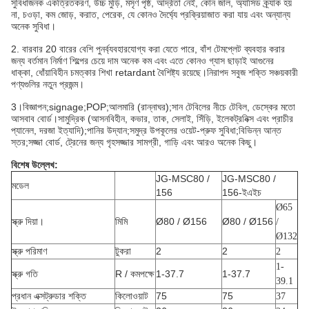
সুবিধাজনক একত্রিতকরণ, উচ্চ মুড়ি, মসৃণ পৃষ্ঠ, আর্দ্রতা নেই, কোন জাল, অ্যাসিড ক্র্যাক হয়
না, চওড়া, কম জোড়, করাত, পেরেক, যে কোনও দৈর্ঘ্যে প্রক্রিয়াজাত করা যায় এবং অন্যান্য
অনেক সুবিধা।
2. বারবার 20 বারের বেশি পুনর্ব্যবহারযোগ্য করা যেতে পারে, বাঁশ টেমপ্লেট ব্যবহার করার
জন্য বর্তমান নির্মাণ শিল্পের চেয়ে দাম অনেক কম এবং এতে কোনও গ্যাস ছাড়াই আগুনের
ধাক্কা, ধোঁয়াবিহীন চমত্কার শিখা retardant বৈশিষ্ট্য রয়েছে।নিরাপদ সবুজ শক্তি সঞ্চয়কারী
পণ্যগুলির নতুন প্রজন্ম।
3।
বিজ্ঞাপন;signage;POP;আলমারি (রান্নাঘর);সান টেবিলের নীচে টেবিল, ডেস্কের মতো
আসবাব বোর্ড।
সামুদ্রিক (আসনবিহীন, কভার, তাক, সেলাই, সিঁড়ি, ইলেকট্রনিক্স এবং প্রাচীর
প্যানেল, দরজা ইত্যাদি);পানির উদ্যান;সমুদ্র উপকূলের ওয়েট-প্রুফ সুবিধা;বিভিন্ন আন্ত
স্তর;সজ্জা বোর্ড, ট্রেনের জন্য গৃহসজ্জার সামগ্রী, গাড়ি এবং আরও অনেক কিছু।
বিশেষ উল্লেখ:
JG-MSC80 /
JG-MSC80 /
মডেল
156
156-ইএইচ
Ø65
স্ক্রু দিয়া।
মিমি
Ø80 / Ø156
Ø80 / Ø156
/
Ø132
স্ক্রু পরিমাণ
টুকরা
2
2
2
1-
স্ক্রু গতি
R / কমপক্ষে
1-37.7
1-37.7
39.1
প্রধান এক্সট্রুডার শক্তি
কিলোওয়াট
75
75
37