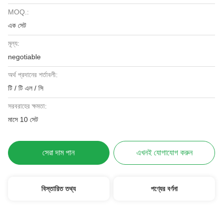
MOQ.:
এক সেট
মূল্য:
negotiable
অর্থ প্রদানের শর্তাবলী:
টি / টি এল / সি
সরবরাহের ক্ষমতা:
মাসে 10 সেট
সেরা দাম পান
এখনই যোগাযোগ করুন
বিস্তারিত তথ্য
পণ্যের বর্ণনা