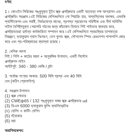
বর্ণনা:
1।
কোওইন সিরিজের শঙ্কুযুক্ত টুইন স্ক্রু এক্সট্রুডার একটি অত্যন্ত দক্ষ আগ্রাসন এবং
এক্সট্রুডিং সরঞ্জাম।এই সিরিজের মেশিনগুলিতে লো শিয়ারিং হার, অস্বস্তিকর অবক্ষয়, এমনকি
প্লাস্টিকেশন এবং সমষ্টি, নির্ভরযোগ্য মানের, প্রশস্ত প্রয়োগের পরিসীমা এবং দীর্ঘ সার্ভিসিং
লাইফ বৈশিষ্ট্যযুক্ত।সরাসরি গঠনের জন্য কাঁচামাল হিসাবে পিই পাউডার ব্যবহার করে,
এক্সট্রাডাররা দুর্দান্ত কার্যকারিতা সম্পাদন করে।এই মেশিনগুলিতে স্বয়ংক্রিয় তাপমাত্রা
নিয়ন্ত্রণ, ভ্যাকুয়াম গ্যাস নিঃসরণ, তেল কুলড স্ক্রু, স্টেপলেস স্পিড রেগুলেশন পাশাপাশি জোর
করে এবং স্ব-পরিষ্কারের ব্যবস্থা রয়েছে।
2. বেসিক নকশা
পিই / পিপি + কাঠের ময়দা + আনুষঙ্গিক উপাদান, একটি সিস্টেম
এক্সট্রুশন লাইন
আউটপুট: 340 - 380 কেজি / ঘন্টা
3. সর্বোচ্চ পণ্যের আকার: 500 মিমি প্রস্থ এবং 40 মিমি
বেধ (কঠিন প্রোফাইল)
4. সরঞ্জাম উপাদান:
(1) স্ক্রু লোডার
(2) CWEф65 / 132 শঙ্কুযুক্ত যমজ স্ক্রু এক্সট্রুডার ud
(3) ডিএফ 6000 ভ্যাকুয়াম কুলিং ক্যালিব্রেটার
(৪) হোলিং ও কাটিং মেশিন
(5) স্ট্যাকার
(6) মরা
অ্যাপ্লিকেশন: