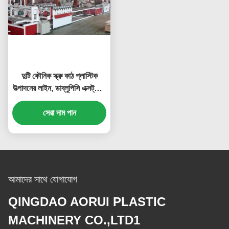
দুটি কৌনিক স্ক্রু কাঠ প্লাস্টিক
উত্পাদনের লাইন, ডাব্লুপিসি এক্সট্রুশন
যন্ত্রপাতি inery
সেরা দাম পান
আমাদের সাথে যোগাযোগ
QINGDAO AORUI PLASTIC
MACHINERY CO.,LTD1