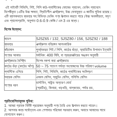
এই লাইনটি পিভিসি, পিই, পিপি কাঠ-প্লাস্টিকের ফোমেড প্যানেল, ডেকিং প্যানেলে
বিশেষীকৃত।এটির উচ্চ ক্ষমতা, স্থিতিশীল এক্সট্রুশন, উচ্চ ফেনাযুক্ত এ জাতীয় সুবিধা রয়েছে।
এটি ব্যাপকভাবে ব্যবহার সহ বিভিন্ন ডেকিং পণ্য উত্পাদন করতে পারে।উচ্চ অনমনীয়তা, মসৃণ
এবং প্যালোগ্রাফি, অনুপাত 0.6-0.9 কেজি / এম 3 এর মধ্যে।
বিশেষ উল্লেখ:
মডেল
SJSZ65 / 132, SJSZ80 / 156, SJSZ92 / 188
ব্যবহার
এক্সট্রুশন বহিরঙ্গন আলংকারিক
কাঁচামাল
পুনর্ব্যবহৃত পিই / পিপি, কাঠের গুঁড়ো, অ্যাডিটিভ উপাদান ইত্যাদি
পণ্যের আকার
সর্বাধিক: 400 মিমি, বা প্রড্রডাক্টরের অঙ্কন অনুযায়ী
এক্সট্রুডার বৈশিষ্ট্য
বিশেষ নকশা করা এক্সট্রুডার
কাঠের গুঁড়া (কাঠের আঁশ)
50 ~ 75 শতাংশ পর্যন্ত সংযোজনের উচ্চ পরিমাণ volume
প্লাস্টিক এগিয়ে
পিপি, পিই, পিভিসি, কাঠের প্লাস্টিকের সংমিশ্রণ
সহায়ক মেশিন
এমবস মেশিন, স্যান্ডিং মেশিন, পলিশিং মেশিন
ডাস্টবিন, সাউন্ড অন্তরণ বোর্ড
পণ্যের ধরন
(প্রাচীর), কিনারা, খড়খড়ি, বাল্কহেড, পর্দার রড,
প্রতিযোগিতামূলক সুবিধা:
1. আমরা গ্রাহক নির্দিষ্ট প্রয়োজন অনুযায়ী পণ্য তৈরি এবং উত্পাদন করতে পারেন।
2. আপনার জন্য সর্বোত্তম এবং পেশাদার পরিষেবা সরবরাহ করুন, অবাধে আমাদের সাথে
যোগাযোগ করুন।