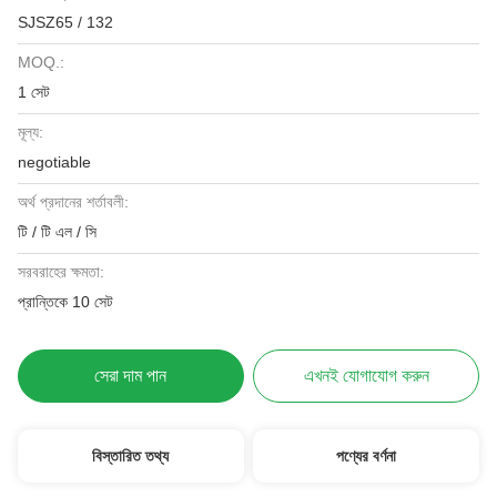
SJSZ65 / 132
MOQ.:
1 সেট
মূল্য:
negotiable
অর্থ প্রদানের শর্তাবলী:
টি / টি এল / সি
সরবরাহের ক্ষমতা:
প্রান্তিকে 10 সেট
সেরা দাম পান
এখনই যোগাযোগ করুন
বিস্তারিত তথ্য
পণ্যের বর্ণনা