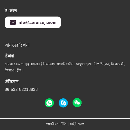
ই-মেইল
info@aoruisuji.com
আমাদের ঠিকানা
ঠিকানা
বোঝো রোড ও লুঝু রাস্তার ইন্টারচেঞ্জের ওয়েস্ট সাইড, জংঘ্যূন প্রথম শিল্প উদ্যান, জিয়াওঝৌ,
কিংডাও, চীন।
টেলিফোন
86-532-82218838
গোপনীয়তা নীতি
|
সাইট ম্যাপ