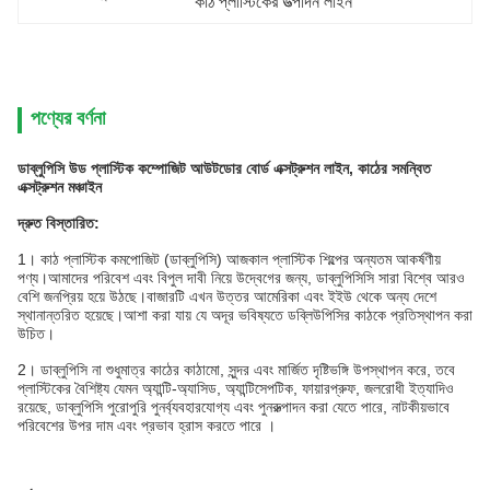
কাঠ প্লাস্টিকের উত্পাদন লাইন
পণ্যের বর্ণনা
ডাব্লুপিসি উড প্লাস্টিক কম্পোজিট আউটডোর বোর্ড এক্সট্রুশন লাইন, কাঠের সমন্বিত
এক্সট্রুশন মঞ্চাইন
দ্রুত বিস্তারিত:
1।
কাঠ প্লাস্টিক কমপোজিট (ডাব্লুপিসি) আজকাল প্লাস্টিক শিল্পের অন্যতম আকর্ষণীয়
পণ্য।আমাদের পরিবেশ এবং বিপুল দাবী নিয়ে উদ্বেগের জন্য, ডাব্লুপিসিসি সারা বিশ্বে আরও
বেশি জনপ্রিয় হয়ে উঠছে।বাজারটি এখন উত্তর আমেরিকা এবং ইইউ থেকে অন্য দেশে
স্থানান্তরিত হয়েছে।আশা করা যায় যে অদূর ভবিষ্যতে ডব্লিউপিসির কাঠকে প্রতিস্থাপন করা
উচিত।
2।
ডাব্লুপিসি না শুধুমাত্র কাঠের কাঠামো, সুন্দর এবং মার্জিত দৃষ্টিভঙ্গি উপস্থাপন করে, তবে
প্লাস্টিকের বৈশিষ্ট্য যেমন অ্যান্টি-অ্যাসিড, অ্যান্টিসেপটিক, ফায়ারপ্রুফ, জলরোধী ইত্যাদিও
রয়েছে, ডাব্লুপিসি পুরোপুরি পুনর্ব্যবহারযোগ্য এবং পুনরুত্পাদন করা যেতে পারে, নাটকীয়ভাবে
পরিবেশের উপর দাম এবং প্রভাব হ্রাস করতে পারে ।