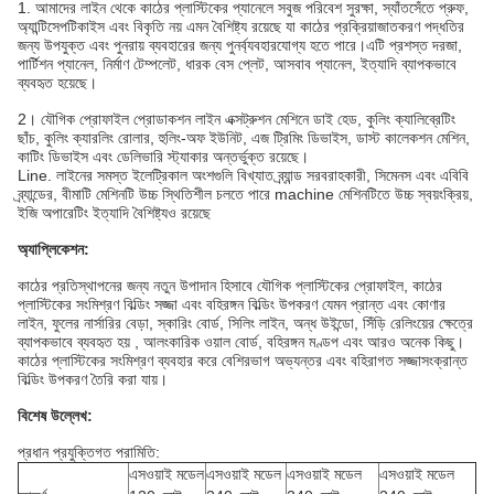
1. আমাদের লাইন থেকে কাঠের প্লাস্টিকের প্যানেলে সবুজ পরিবেশ সুরক্ষা, স্যাঁতসেঁতে প্রুফ,
অ্যান্টিসেপটিকাইস এবং বিকৃতি নয় এমন বৈশিষ্ট্য রয়েছে যা কাঠের প্রক্রিয়াজাতকরণ পদ্ধতির
জন্য উপযুক্ত এবং পুনরায় ব্যবহারের জন্য পুনর্ব্যবহারযোগ্য হতে পারে।এটি প্রশস্ত দরজা,
পার্টিশন প্যানেল, নির্মাণ টেম্পলেট, ধারক বেস প্লেট, আসবাব প্যানেল, ইত্যাদি ব্যাপকভাবে
ব্যবহৃত হয়েছে।
2।
যৌগিক প্রোফাইল প্রোডাকশন লাইন এক্সট্রুশন মেশিনে ডাই হেড, কুলিং ক্যালিব্রেটিং
ছাঁচ, কুলিং ক্যারলিং রোলার, হুলিং-অফ ইউনিট, এজ ট্রিমিং ডিভাইস, ডাস্ট কালেকশন মেশিন,
কাটিং ডিভাইস এবং ডেলিভারি স্ট্যাকার অন্তর্ভুক্ত রয়েছে।
Line. লাইনের সমস্ত ইলেট্রিকাল অংশগুলি বিখ্যাত ব্র্যান্ড সরবরাহকারী, সিমেনস এবং এবিবি
ব্র্যান্ডের, বীমাটি মেশিনটি উচ্চ স্থিতিশীল চলতে পারে machine মেশিনটিতে উচ্চ স্বয়ংক্রিয়,
ইজি অপারেটিং ইত্যাদি বৈশিষ্ট্যও রয়েছে
অ্যাপ্লিকেশন:
কাঠের প্রতিস্থাপনের জন্য নতুন উপাদান হিসাবে যৌগিক প্লাস্টিকের প্রোফাইল, কাঠের
প্লাস্টিকের সংমিশ্রণ বিল্ডিং সজ্জা এবং বহিরঙ্গন বিল্ডিং উপকরণ যেমন প্রান্ত এবং কোণার
লাইন, ফুলের নার্সারির বেড়া, স্কারিং বোর্ড, সিলিং লাইন, অন্ধ উইন্ডো, সিঁড়ি রেলিংয়ের ক্ষেত্রে
ব্যাপকভাবে ব্যবহৃত হয় , আলংকারিক ওয়াল বোর্ড, বহিরঙ্গন মণ্ডপ এবং আরও অনেক কিছু।
কাঠের প্লাস্টিকের সংমিশ্রণ ব্যবহার করে বেশিরভাগ অভ্যন্তর এবং বহিরাগত সজ্জাসংক্রান্ত
বিল্ডিং উপকরণ তৈরি করা যায়।
বিশেষ উল্লেখ:
প্রধান প্রযুক্তিগত পরামিতি:
এসওয়াই মডেল
এসওয়াই মডেল
এসওয়াই মডেল
এসওয়াই মডেল