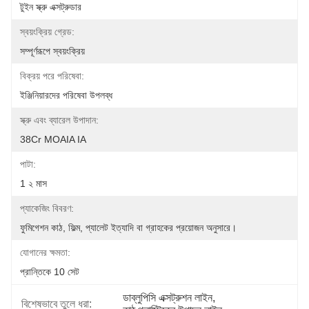
টুইন স্ক্রু এক্সট্রুডার
স্বয়ংক্রিয় গ্রেড:
সম্পূর্ণরূপে স্বয়ংক্রিয়
বিক্রয় পরে পরিষেবা:
ইঞ্জিনিয়ারদের পরিষেবা উপলব্ধ
স্ক্রু এবং ব্যারেল উপাদান:
38Cr MOAIA IA
পাটা:
1 ২ মাস
প্যাকেজিং বিবরণ:
ফুমিগেশন কাঠ, ফিল্ম, প্যালেট ইত্যাদি বা গ্রাহকের প্রয়োজন অনুসারে।
যোগানের ক্ষমতা:
প্রান্তিকে 10 সেট
ডাব্লুপিসি এক্সট্রুশন লাইন
, 
বিশেষভাবে তুলে ধরা: