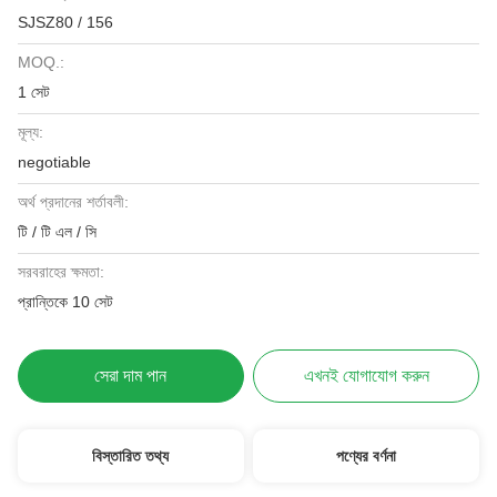
SJSZ80 / 156
MOQ.:
1 সেট
মূল্য:
negotiable
অর্থ প্রদানের শর্তাবলী:
টি / টি এল / সি
সরবরাহের ক্ষমতা:
প্রান্তিকে 10 সেট
সেরা দাম পান
এখনই যোগাযোগ করুন
বিস্তারিত তথ্য
পণ্যের বর্ণনা