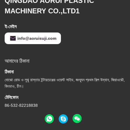
QINGDAO AORUI PLASTIC
MACHINERY CO.,LTD1
ই-মেইল
info@aoruisuji.com
আমাদের ঠিকানা
ঠিকানা
বোঝো রোড ও লুঝু রাস্তার ইন্টারচেঞ্জের ওয়েস্ট সাইড, জংঘ্যূন প্রথম শিল্প উদ্যান, জিয়াওঝৌ,
কিংডাও, চীন।
টেলিফোন
86-532-82218838