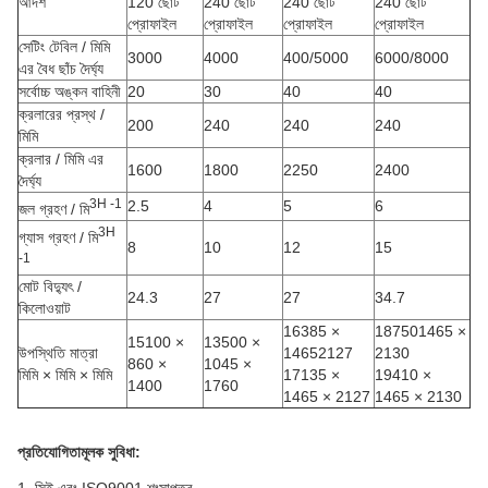
আদর্শ
120 ​​ছোট
240 ছোট
240 ছোট
240 ছোট
প্রোফাইল
প্রোফাইল
প্রোফাইল
প্রোফাইল
সেটিং টেবিল / মিমি
3000
4000
400/5000
6000/8000
এর বৈধ ছাঁচ দৈর্ঘ্য
সর্বোচ্চ অঙ্কন বাহিনী
20
30
40
40
ক্রলারের প্রস্থ /
200
240
240
240
মিমি
ক্রলার / মিমি এর
1600
1800
2250
2400
দৈর্ঘ্য
3H -1
2.5
4
5
6
জল গ্রহণ / মি
3H
গ্যাস গ্রহণ / মি
8
10
12
15
-1
মোট বিদ্যুৎ /
24.3
27
27
34.7
কিলোওয়াট
16385 ×
187501465 ×
15100 ×
13500 ×
উপস্থিতি মাত্রা
14652127
2130
860 ×
1045 ×
মিমি × মিমি × মিমি
17135 ×
19410 ×
1400
1760
1465 × 2127
1465 × 2130
প্রতিযোগিতামূলক সুবিধা: