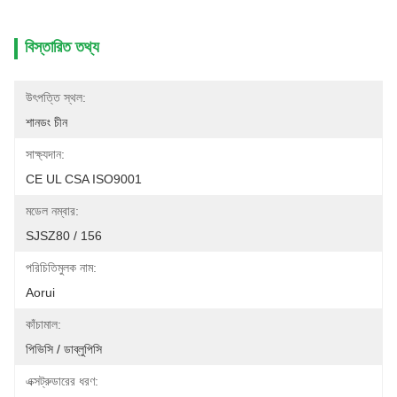
বিস্তারিত তথ্য
উৎপত্তি স্থল:
শানডং চীন
সাক্ষ্যদান:
CE UL CSA ISO9001
মডেল নম্বার:
SJSZ80 / 156
পরিচিতিমুলক নাম:
Aorui
কাঁচামাল:
পিভিসি / ডাব্লুপিসি
এক্সট্রুডারের ধরণ: