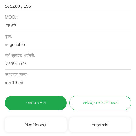
SJSZ80 / 156
MOQ.:
এক সেট
মূল্য:
negotiable
অর্থ প্রদানের শর্তাবলী:
টি / টি এল / সি
সরবরাহের ক্ষমতা:
মাসে 10 সেট
সেরা দাম পান
এখনই যোগাযোগ করুন
বিস্তারিত তথ্য
পণ্যের বর্ণনা