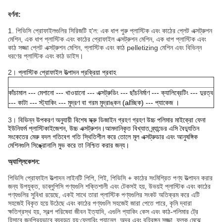
বর্ণনা:
1. পিভিসি প্রোফাইলগুলির সিরিজটি হ'ল: এক ধাপ পুরু প্লাস্টিক এবং কাঠের প্লেট এক্সট্রুশন
মেশিন, এক ধাপ প্লাস্টিক এবং কাঠের প্রোফাইল এক্সট্রুশন মেশিন, এক ধাপ প্লাস্টিক এবং
কাঠ সজ্জা প্লেট এক্সট্রুশন মেশিন, প্লাস্টিক এবং কাঠ pelletizing মেশিন এবং বিভিন্ন
ধরণের প্লাস্টিক এবং কাঠ ডাইস।
2।
প্লাস্টিক প্রোফাইল উত্পাদন প্রক্রিয়া প্রবাহ
কাঁচামাল --- মেশানো --- খাওয়ানো --- এক্সট্রুডিং --- ছাঁচনির্মাণ --- ক্যালিব্রেটিং --- দুরত্ব
--- কাটা --- স্ট্যাকিং --- মুদ্রণ বা গরম মুদ্রাঙ্কন (alচ্ছিক) --- প্যাকেজ ।
3।
বিভিন্ন উপকরণ অনুযায়ী বিশেষ স্ক্রু ডিজাইন গ্রহণ গ্রহণ উচ্চ পলিমার মাইক্রো ফেনা
ইউনিফর্ম প্লাস্টিকাইজেশন, উচ্চ এক্সট্রুশন।আমদানিকৃত বিখ্যাত ব্র্যান্ডের এসি বৈদ্যুতিন
সংকেতের মেরু বদল গতিবেগ গতি স্থিতিশীল করে তোলে মূল এক্সট্রুডার এবং আনুষঙ্গিক
মেশিনগুলি সিঙ্ক্রোনালি মুভ করে তা নিশ্চিত করার জন্য।
অ্যাপ্লিকেশন:
পিভিসি প্রোফাইল উত্পাদন লাইনটি পিপি, পিই, পিভিসি + কাঠের সংমিশ্রিত পণ্য উত্পাদন করার
জন্য উপযুক্ত, ডাব্লুপিসি পণ্যগুলি শক্তিশালী এবং টেকসই হয়, উভয়ই প্লাস্টিক এবং কাঠের
পণ্যগুলির সুবিধা রয়েছে, একই সাথে তারা প্লাস্টিক পণ্যগুলির সংকট অতিক্রম করে এটি
সহজেই বিকৃত হয়ে উঠেছে এবং কাঠের পণ্যগুলি সহজেই জারা পেতে পারে, কৃমি দ্বারা
ক্ষতিগ্রস্থ হয়, স্বল্প পরিষেবা জীবন ইত্যাদি, এগুলি প্যাকিং কেস এবং কাঠ-পলিমার ট্রে
হিসাবে জনপ্রিয়ভাবে ব্যবহৃত হয়;ফ্লোরিং প্যানেল, অন্দর এবং বহিরঙ্গন সজ্জা, ফলক মেঝে,