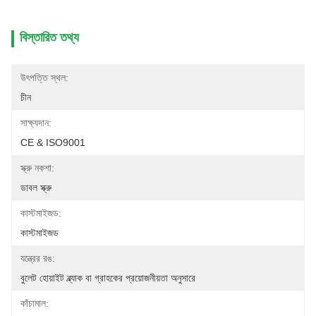
বিস্তারিত তথ্য
উৎপত্তি স্থল:
চীন
সাক্ষ্যদান:
CE & ISO9001
স্ক্রু নকশা:
ডাবল স্ক্রু
কাস্টমাইজড:
কাস্টমাইজড
যন্ত্রের রঙ:
বুলেট হোয়াইট ব্ল্যাক বা গ্রাহকের প্রয়োজনীয়তা অনুসারে
কাঁচামাল: