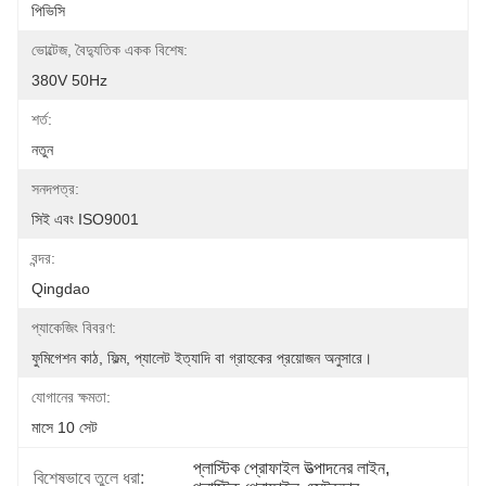
পিভিসি
ভোল্টেজ, বৈদ্যুতিক একক বিশেষ:
380V 50Hz
শর্ত:
নতুন
সনদপত্র:
সিই এবং ISO9001
বন্দর:
Qingdao
প্যাকেজিং বিবরণ:
ফুমিগেশন কাঠ, ফিল্ম, প্যালেট ইত্যাদি বা গ্রাহকের প্রয়োজন অনুসারে।
যোগানের ক্ষমতা:
মাসে 10 সেট
প্লাস্টিক প্রোফাইল উত্পাদনের লাইন
, 
বিশেষভাবে তুলে ধরা: