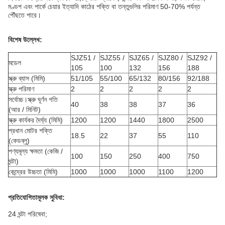
মণ্ডপ এবং পার্কে চেয়ার ইত্যাদি কাঠের শক্তি বা তন্তুগুলির পরিমাণ 50-70% পর্যন্ত
পৌঁছতে পারে।
বিশেষ উল্লেখ:
SJZ51 /
SJZ55 /
SJZ65 /
SJZ80 /
SJZ92 /
মডেল
105
100
132
156
188
স্ক্রু ব্যাস (মিমি)
51/105
55/100
65/132
80/156
92/188
স্ক্রু পরিমাণ
2
2
2
2
2
সর্বোচ্চ।স্ক্রু ঘূর্ণন গতি
40
38
38
37
36
(আর / মিনিট)
স্ক্রু কার্যকর দৈর্ঘ্য (মিমি)
1200
1200
1440
1800
2500
প্রধান মোটর শক্তি
18.5
22
37
55
110
(কেডব্লু)
পণ্যমূল্য ক্ষমতা (কেজি /
100
150
250
400
750
ঘন্টা)
কেন্দ্রের উচ্চতা (মিমি)
1000
1000
1000
1100
1200
প্রতিযোগিতামূলক সুবিধা:
24 ঘন্টা পরিষেবা;