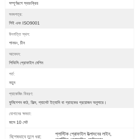
সম্পূর্ণরূপে স্বয়ংক্রিয়
সনদপত্র:
সিই এবং ISO9001
উৎপত্তি স্থল:
শানডং, চীন
আবেদন:
পিভিসি প্রোফাইল মেশিন
শর্ত:
নতুন
প্যাকেজিং বিবরণ:
ফুমিগেশন কাঠ, ফিল্ম, প্যালেট ইত্যাদি বা গ্রাহকের প্রয়োজন অনুসারে।
যোগানের ক্ষমতা:
মাসে 10 সেট
প্লাস্টিক প্রোফাইল উত্পাদনের লাইন
, 
বিশেষভাবে তুলে ধরা: