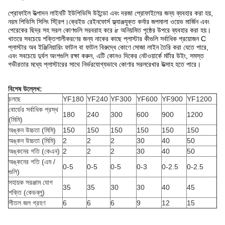
প্রোফাইল উত্পাদন লাইনটি ইউপিভিসি উইন্ডো এবং দরজা প্রোফাইলের জন্য ব্যবহার করা হয়,
নরম পিভিসি সিলিং স্ট্রিপ।ক্রেইড রেইনফোর্স ফ্ল্যাঞ্জযুক্ত কর্নার জপমালা ওয়েভ মার্জিন এবং
পেরেকের ছিদ্র সহ সরল কোণগুলি সরবরাহ করে ir অনিয়মিত পৃষ্ঠের উপরে ব্যবহার করা হয়।
খাতরে সবচেয়ে শক্তিশালীকরণের জন্য নাকের কাছে প্লাস্টার কীগুলি সর্বাধিক প্রয়োজন C
প্লাস্টার অব ইঞ্জিনিয়ারিং ফাটল বা ফাটল বিরুদ্ধে কোণে সোজা লাইন তৈরি করা যেতে পারে,
এবং সবচেয়ে দুর্বল অংশগুলি রক্ষা করুন, এটি কোনও দিকের নেটওয়ার্কে মর্টার উইং, সমস্ত
গভীরতার মধ্যে প্লাস্টারের সাথে নির্ভরযোগ্যভাবে কোণার সরলরেখার উত্সাহ হতে পারে।
বিশেষ উল্লেখ:
চলছে
YF180
YF240
YF300
YF600
YF900
YF1200
বোর্ডের সর্বাধিক প্রস্থ
180
240
300
600
900
1200
(মিমি)
অঙ্কন উচ্চতা (মিমি)
150
150
150
150
150
150
অঙ্কন উচ্চতা (মিমি)
2
2
2
30
40
50
অঙ্কনের গতি (কেএন)
2
2
2
30
40
50
অঙ্কনের গতি (এম /
0-5
0-5
0-5
0-3
0-2.5
0-2.5
গুলি)
সহায়ক সরঞ্জাম যোগ
35
35
30
30
40
45
শক্তি (কেডব্লু)
শীতল জল গ্রহণ
6
6
6
9
12
15