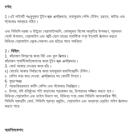
বর্ণনা:
1।
এই লাইনটি শঙ্কুযুক্ত টুইন-স্ক্রু এক্সট্রুডার, ভ্যাকুয়াম শেপিং টেবিল, দুরত্ব, কাটার এবং
স্ট্যাকের সমন্বয়ে গঠিত।
এবং পিভিসি দরজা ও উইন্ডো প্রোফাইলগুলি, ফোমযুক্ত বিশেষ আকৃতির উপকরণ, প্রসাধন
প্লেট উপাদান, প্রোফাইল এবং মাল্টি-হোল তারের প্লাস্টিক পণ্য ইত্যাদি উত্পাদন করতে
বিভিন্ন প্রোফাইল ব্রেক-সেকশন এবং ছাঁচের সাথে সমন্বিত
2।
নিহিত:
1. কাঁচামাল মিশ্রণের জন্য হিট এবং কুল মিক্সার।
কাঁচামাল প্লাস্টিকাইজেশনের জন্য টুইন স্ক্রু এক্সট্রুডার।
3. বোর্ড আকার দেওয়ার জন্য ছাঁচ।
৪) বোর্ডের আকার নির্ধারণের জন্য ভ্যাকুয়াম ক্যালিব্রেটিং টেবিল।
৫. মেশিন বন্ধ করে দেওয়া: এক্সট্রুডার সহ বোর্ডটি টানতে।
6. মুদ্রণযন্ত্র
7. স্বয়ংক্রিয়ভাবে কাটিং মেশিন এবং স্ট্যাকার নিয়ন্ত্রিত।
৮. চিলার, যদি বহির্মুখের গতি বাড়ানোর প্রয়োজন হয়, চিলারদের সজ্জিত করতে হবে।
বিভিন্ন প্রোফাইল এবং ডাইস বিভাগ সহ, বিভিন্ন পণ্য যেমন পিভিসি আলংকারিক শীট,
পিভিসি স্কারটিং বোর্ড, পিভিসি প্রান্ত ব্যান্ডিং, প্রোফাইল এবং অন্যান্য থ্রেডিং পাইপ উত্পাদন
করতে পারে
অ্যাপ্লিকেশন: