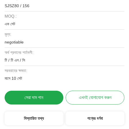
SJSZ80 / 156
MOQ.:
এক সেট
মূল্য:
negotiable
অর্থ প্রদানের শর্তাবলী:
টি / টি এল / সি
সরবরাহের ক্ষমতা:
মাসে 10 সেট
সেরা দাম পান
এখনই যোগাযোগ করুন
বিস্তারিত তথ্য
পণ্যের বর্ণনা