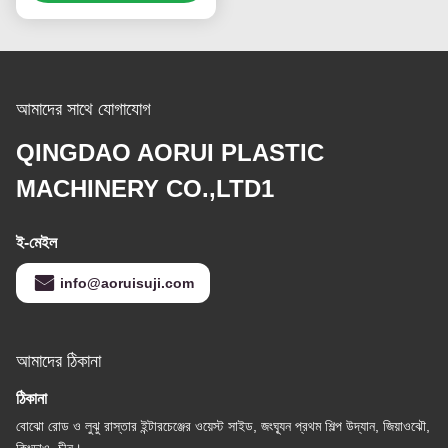
আমাদের সাথে যোগাযোগ
QINGDAO AORUI PLASTIC
MACHINERY CO.,LTD1
ই-মেইল
info@aoruisuji.com
আমাদের ঠিকানা
ঠিকানা
বোঝো রোড ও লুঝু রাস্তার ইন্টারচেঞ্জের ওয়েস্ট সাইড, জংঘ্যূন প্রথম শিল্প উদ্যান, জিয়াওঝৌ,