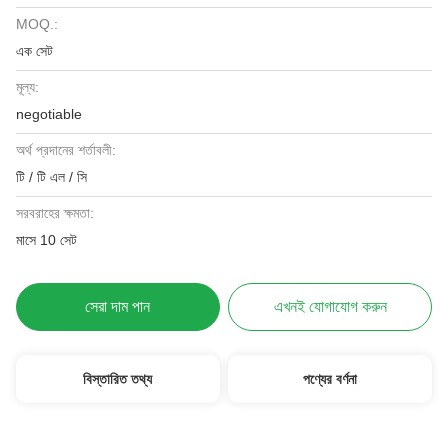
MOQ.:
এক সেট
মূল্য:
negotiable
অর্থ প্রদানের শর্তাবলী:
টি / টি এল / সি
সরবরাহের ক্ষমতা:
মাসে 10 সেট
সেরা দাম পান
এখনই যোগাযোগ করুন
বিস্তারিত তথ্য
পণ্যের বর্ণনা