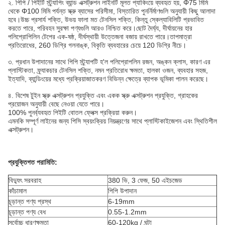
২. পিপি / পিইটি স্ট্র্যাপিং ব্যান্ড এক্সট্রুশন লাইনটি মূলত প্যাকিংয়ে ব্যবহৃত হয়, Φ75 মিমি
থেকে Φ100 মিমি পর্যন্ত স্ক্রু ব্যাসের পরিসীমা, বিস্তারিত পুনর্নির্মাণগুলি অনুযায়ী কিছু আলাদা
হবে।উচ্চ প্রসার্য শক্তি, উভয় ফালা মত টেনসিল শক্তি, কিন্তু স্কেল্যাবিলিটি প্রভাবিত
করতে পারে, পরিবহন সুরক্ষা পণ্যগুলি আরও নিশ্চিত করে।ছোট দৈর্ঘ্য, দীর্ঘায়নের হার
পলিপ্রোপিলিন টেপের এক-ষষ্ঠ, দীর্ঘস্থায়ী উত্তেজনা বজায় রাখতে পারে।তাপমাত্রা
প্রতিরোধের, 260 ডিগ্রি গলনাঙ্ক, বিকৃতি ব্যবহারের চেয়ে 120 ডিগ্রি নীচে।
৩. প্রধান উপাদানের সাথে পিপি স্ট্র্যাপটি হ'ল পলিপ্রোপলিন রজন, অঙ্কন ক্লাস, কারণ এর
প্লাস্টিকতা, ফ্র্যাকচার টেনসিল শক্তি, নমন প্রতিরোধ ক্ষমতা, হালকা ওজন, ব্যবহার সহজ,
ইত্যাদি, ব্যান্ডিংয়ের মধ্যে প্রক্রিয়াজাতকরণ বিভিন্ন ক্ষেত্রে ব্যাপক ভূমিকা পালন করেছে।
৪. বিশেষ টুইন স্ক্রু এক্সট্রুশন প্রযুক্তি এবং একক স্ক্রু এক্সট্রুশন প্রযুক্তি, গ্রাহকের
প্রয়োজন অনুযায়ী বেছে নেওয়া যেতে পারে।
100% পুনর্ব্যবহৃত পিইটি বোতল ফ্লেক্স প্রক্রিয়া করুন।
এমনকি সম্পূর্ণ লাইনের জন্য পিসি স্বয়ংক্রিয় নিয়ন্ত্রণের সাথে প্লাস্টিকাইজেশন এবং স্থিতিশীল
এক্সট্রুশন।
প্রযুক্তিগত পরামিতি:
বিদ্যুৎ সরবরাহ
380 ভি, 3 ফেজ, 50 এইচজেড
কাঁচামাল
পিপি উপাদান
চূড়ান্ত পণ্য প্রস্থ
6-19mm
চূড়ান্ত পণ্য বেধ
0.55-1.2mm
সর্বোচ্চ ধারণক্ষমতা
60-120kg / ঘন্টা