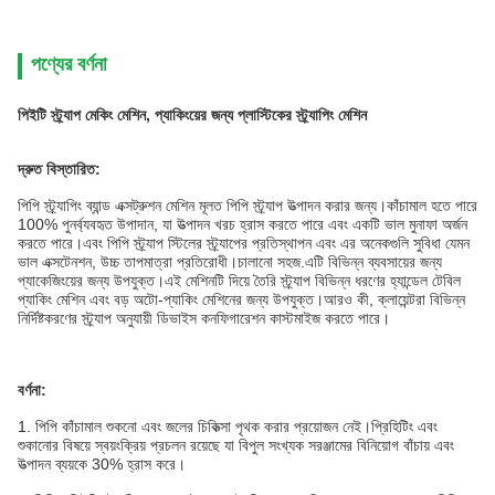
পণ্যের বর্ণনা
পিইটি স্ট্র্যাপ মেকিং মেশিন, প্যাকিংয়ের জন্য প্লাস্টিকের স্ট্র্যাপিং মেশিন
দ্রুত বিস্তারিত
:
পিপি স্ট্র্যাপিং ব্যান্ড এক্সট্রুশন মেশিন মূলত পিপি স্ট্র্যাপ উত্পাদন করার জন্য।কাঁচামাল হতে পারে
100% পুনর্ব্যবহৃত উপাদান, যা উত্পাদন খরচ হ্রাস করতে পারে এবং একটি ভাল মুনাফা অর্জন
করতে পারে।এবং পিপি স্ট্র্যাপ স্টিলের স্ট্র্যাপের প্রতিস্থাপন এবং এর অনেকগুলি সুবিধা যেমন
ভাল এক্সটেনশন, উচ্চ তাপমাত্রা প্রতিরোধী।চালানো সহজ.এটি বিভিন্ন ব্যবসায়ের জন্য
প্যাকেজিংয়ের জন্য উপযুক্ত।এই মেশিনটি দিয়ে তৈরি স্ট্র্যাপ বিভিন্ন ধরণের হ্যান্ডেল টেবিল
প্যাকিং মেশিন এবং বড় অটো-প্যাকিং মেশিনের জন্য উপযুক্ত।আরও কী, ক্লায়েন্টরা বিভিন্ন
নির্দিষ্টকরণের স্ট্র্যাপ অনুযায়ী ডিভাইস কনফিগারেশন কাস্টমাইজ করতে পারে।
বর্ণনা:
1. পিপি কাঁচামাল শুকনো এবং জলের চিকিত্সা পৃথক করার প্রয়োজন নেই।প্রিহিটিং এবং
শুকানোর বিষয়ে স্বয়ংক্রিয় প্রচলন রয়েছে যা বিপুল সংখ্যক সরঞ্জামের বিনিয়োগ বাঁচায় এবং
উত্পাদন ব্যয়কে 30% হ্রাস করে।