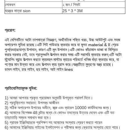
লোকবল
২ জন / শিফট
যন্ত্রের মাত্রা sion
25 * 3 * 3M
প্রয়োগ:
এই মেশিনটিতে অটো তাপমাত্রা নিয়ন্ত্রণ, অর্থনৈতিক শক্তি খরচ, উচ্চ আউটপুট এবং সহজ
অপারেশন সুবিধা রয়েছে।এটি পিই পাউডার ব্যবহার করে যা মূলত material & ΙΙ গ্রেড
পুনর্ব্যবহারযোগ্য উপাদান, কারণ এটি মূল উপাদান।এটি কোনও কাঁচামাল ভাজা বা মিশ্রিত
করার দরকার নেই, তবে গ্রানুলগুলি উত্পাদন করার সময় এটি সরাসরি ব্যবহার করুন;এটি অটো
স্ট্র্যাপিং ব্যান্ড উত্পাদন করতে ব্যয়বহুল মাস্টার ব্যাচের পরিবর্তে খনিজ গুঁড়া ব্যবহার করে, যা
পণ্যের মান উন্নত করে এবং উত্পাদন ব্যয় হ্রাস করে।যন্ত্রটিতে মুদ্রণের যন্ত্র রয়েছে।
ডাবল লাইন, চার লাইন, ছয় লাইন, আট লাইন lines
প্রতিযোগিতামূলক সুবিধা:
1) আমরা আপনার প্রকৃত প্রয়োজন অনুযায়ী উপযুক্ত পরামর্শ দিতে।
2) প্রযুক্তিগত সহায়তা: উপলব্ধ আজীবন
3) সঠিক অপারেশন উপায়ের অধীনে, স্ক্রু এবং ব্যারেল 10000 কার্যদিবসের জন্য।
4) আমাদের বিশেষজ্ঞ 48 ঘন্টার মধ্যে যে কোনও তদন্তের উত্তর দেবেন এবং এটি যত
তাড়াতাড়ি সম্ভব সমাধান করা হবে।
5) গ্রাহক ইঞ্জিনিয়ারকে প্রশিক্ষণ সহ আমাদের সংস্থায় প্রেরণ করতে পারেন
6) আমাদের ইঞ্জিনিয়ার লাইনের ইনস্টলেশন ও পরীক্ষার জন্য ক্রেতার সংস্থায় যেতে পারে।